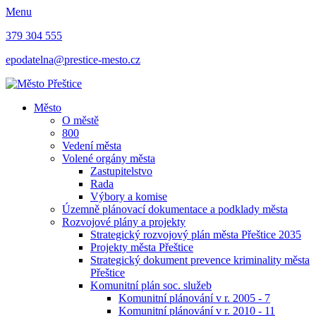
Menu
379 304 555
epodatelna@prestice-mesto.cz
Město
O městě
800
Vedení města
Volené orgány města
Zastupitelstvo
Rada
Výbory a komise
Územně plánovací dokumentace a podklady města
Rozvojové plány a projekty
Strategický rozvojový plán města Přeštice 2035
Projekty města Přeštice
Strategický dokument prevence kriminality města
Přeštice
Komunitní plán soc. služeb
Komunitní plánování v r. 2005 - 7
Komunitní plánování v r. 2010 - 11