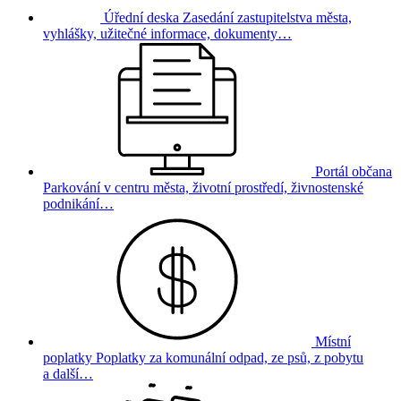
Úřední deska
Zasedání zastupitelstva města,
vyhlášky, užitečné informace, dokumenty…
Portál občana
Parkování v centru města, životní prostředí, živnostenské
podnikání…
Místní
poplatky
Poplatky za komunální odpad, ze psů, z pobytu
a další…