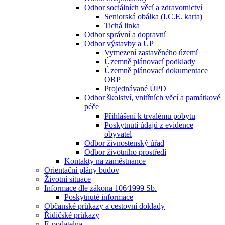
Odbor sociálních věcí a zdravotnictví
Seniorská obálka (I.C.E. karta)
Tichá linka
Odbor správní a dopravní
Odbor výstavby a ÚP
Vymezení zastavěného území
Územně plánovací podklady
Územně plánovací dokumentace
ORP
Projednávané ÚPD
Odbor školství, vnitřních věcí a památkové
péče
Přihlášení k trvalému pobytu
Poskytnutí údajů z evidence
obyvatel
Odbor živnostenský úřad
Odbor životního prostředí
Kontakty na zaměstnance
Orientační plány budov
Životní situace
Informace dle zákona 106⁄1999 Sb.
Poskytnuté informace
Občanské průkazy a cestovní doklady
Řidičské průkazy
E-podatelna