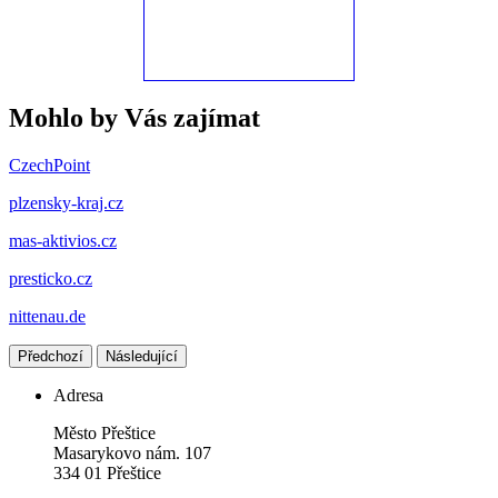
Mohlo by Vás zajímat
CzechPoint
plzensky-kraj.cz
mas-aktivios.cz
presticko.cz
nittenau.de
Předchozí
Následující
Adresa
Město Přeštice
Masarykovo nám. 107
334 01 Přeštice