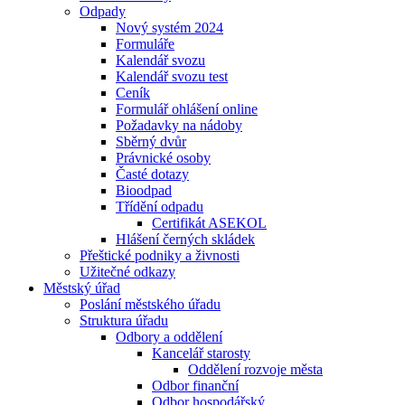
Odpady
Nový systém 2024
Formuláře
Kalendář svozu
Kalendář svozu test
Ceník
Formulář ohlášení online
Požadavky na nádoby
Sběrný dvůr
Právnické osoby
Časté dotazy
Bioodpad
Třídění odpadu
Certifikát ASEKOL
Hlášení černých skládek
Přeštické podniky a živnosti
Užitečné odkazy
Městský úřad
Poslání městského úřadu
Struktura úřadu
Odbory a oddělení
Kancelář starosty
Oddělení rozvoje města
Odbor finanční
Odbor hospodářský