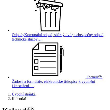
Odpady
Komunální odpad, sběrný dvůr, nebezpečný odpad,
technické služby…
Formuláře
Žádosti a formuláře, elektronické tiskopisy k vyplnění
i ke stažení.…
Úvodní stránka
Kalendář