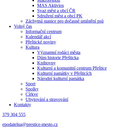
Mikroregion
MAS Aktivios
Svaz měst a obcí ČR
Sdružení měst a obcí PK
Záchytná stanice pro dočasné umístění psů
Volný čas
Informační centrum
Kalendář akcí
Přeštické noviny
Kultura
Významní rodáci města
Dům historie Přešticka
Knihovny
Kulturní a komunitní centrum Přeštice
Kulturní památky v Přešticích
Národní kulturní památka
Sport
Spolky
Církve
Ubytování a stravování
Kontakty
379 304 555
epodatelna@prestice-mesto.cz