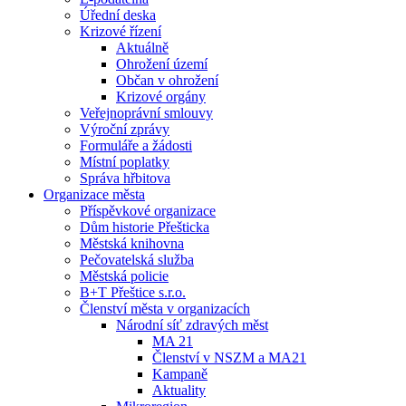
Úřední deska
Krizové řízení
Aktuálně
Ohrožení území
Občan v ohrožení
Krizové orgány
Veřejnoprávní smlouvy
Výroční zprávy
Formuláře a žádosti
Místní poplatky
Správa hřbitova
Organizace města
Příspěvkové organizace
Dům historie Přešticka
Městská knihovna
Pečovatelská služba
Městská policie
B+T Přeštice s.r.o.
Členství města v organizacích
Národní síť zdravých měst
MA 21
Členství v NSZM a MA21
Kampaně
Aktuality