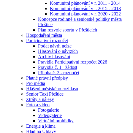
Komunitní plánování v r. 2011 - 2014
Komunitní plánování v r. 2015 - 2018
Komunitní plánování v r. 2020 - 2022
Koncepce rodinné a seniorské politiky města
Přeštice
Plán rozvoje sportu v Přešticích
Hospodaření města
Participativní rozpočet
Podat návrh nelze
Hlasování o návrzích
Archiv hlasování
Pravidla Participativní rozpočet 2026
Pravidla č. 1 - žádost
Příloha č. 2 - rozpočet
Platné právní předpisy
Pro média
Hlášení městského rozhlasu
Senior Taxi Přeštice
Ztráty a nálezy
Foto a video
Fotogalerie
Videogalerie
Virtuální prohlídky
Energie a klima
Hladina Úhlavy