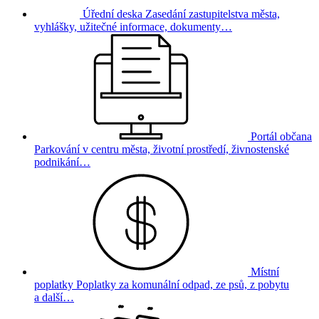
Úřední deska
Zasedání zastupitelstva města,
vyhlášky, užitečné informace, dokumenty…
Portál občana
Parkování v centru města, životní prostředí, živnostenské
podnikání…
Místní
poplatky
Poplatky za komunální odpad, ze psů, z pobytu
a další…