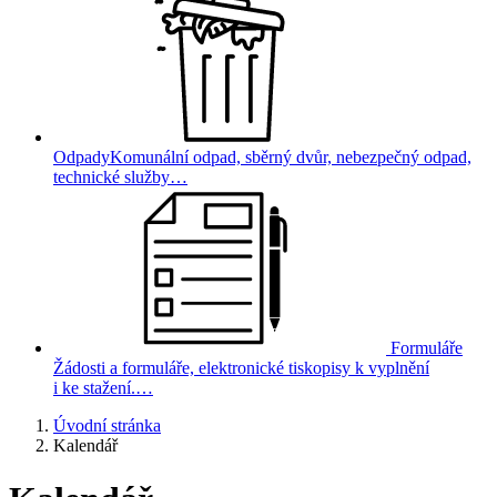
Odpady
Komunální odpad, sběrný dvůr, nebezpečný odpad,
technické služby…
Formuláře
Žádosti a formuláře, elektronické tiskopisy k vyplnění
i ke stažení.…
Úvodní stránka
Kalendář