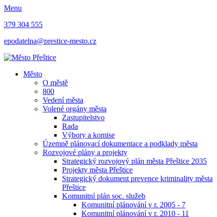
Menu
379 304 555
epodatelna@prestice-mesto.cz
Město
O městě
800
Vedení města
Volené orgány města
Zastupitelstvo
Rada
Výbory a komise
Územně plánovací dokumentace a podklady města
Rozvojové plány a projekty
Strategický rozvojový plán města Přeštice 2035
Projekty města Přeštice
Strategický dokument prevence kriminality města
Přeštice
Komunitní plán soc. služeb
Komunitní plánování v r. 2005 - 7
Komunitní plánování v r. 2010 - 11