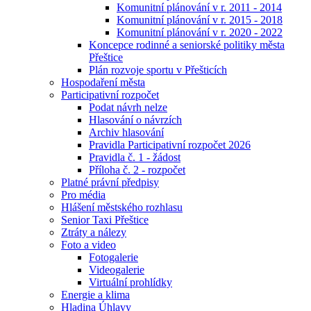
Komunitní plánování v r. 2011 - 2014
Komunitní plánování v r. 2015 - 2018
Komunitní plánování v r. 2020 - 2022
Koncepce rodinné a seniorské politiky města
Přeštice
Plán rozvoje sportu v Přešticích
Hospodaření města
Participativní rozpočet
Podat návrh nelze
Hlasování o návrzích
Archiv hlasování
Pravidla Participativní rozpočet 2026
Pravidla č. 1 - žádost
Příloha č. 2 - rozpočet
Platné právní předpisy
Pro média
Hlášení městského rozhlasu
Senior Taxi Přeštice
Ztráty a nálezy
Foto a video
Fotogalerie
Videogalerie
Virtuální prohlídky
Energie a klima
Hladina Úhlavy