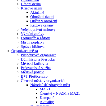
Úřední deska
Krizové řízení
Aktuálně
Ohrožení území
Občan v ohrožení
Krizové orgány
Veřejnoprávní smlouvy
Výroční zprávy
Formuláře a žádosti
Místní poplatky
Správa hřbitova
Organizace města
Příspěvkové organizace
Dům historie Přešticka
Městská knihovna
Pečovatelská služba
Městská policie
B+T Přeštice s.r.o.
Členství města v organizacích
Národní síť zdravých měst
MA 21
Členství v NSZM a MA21
Kampaně
Aktuality