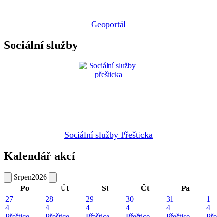
Geoportál
Sociální služby
Sociální služby Přešticka
Kalendář akcí
Srpen
2026
Po
Út
St
Čt
Pá
27
28
29
30
31
1
4
4
4
4
4
4
Přeštice
Přeštice
Přeštice
Přeštice
Přeštice
Pře