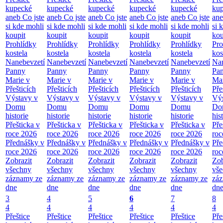
kupecké
kupecké
kupecké
kupecké
kupecké
ku
aneb Co jste
aneb Co jste
aneb Co jste
aneb Co jste
aneb Co jste
ane
si kde mohli
si kde mohli
si kde mohli
si kde mohli
si kde mohli
si 
koupit
koupit
koupit
koupit
koupit
kou
Prohlídky
Prohlídky
Prohlídky
Prohlídky
Prohlídky
Pro
kostela
kostela
kostela
kostela
kostela
kos
Nanebevzetí
Nanebevzetí
Nanebevzetí
Nanebevzetí
Nanebevzetí
Nan
Panny
Panny
Panny
Panny
Panny
Pa
Marie v
Marie v
Marie v
Marie v
Marie v
Mar
Přešticích
Přešticích
Přešticích
Přešticích
Přešticích
Pře
Výstavy v
Výstavy v
Výstavy v
Výstavy v
Výstavy v
Výs
Domu
Domu
Domu
Domu
Domu
Do
historie
historie
historie
historie
historie
his
Přešticka v
Přešticka v
Přešticka v
Přešticka v
Přešticka v
Pře
roce 2026
roce 2026
roce 2026
roce 2026
roce 2026
roc
Přednášky v
Přednášky v
Přednášky v
Přednášky v
Přednášky v
Pře
roce 2026
roce 2026
roce 2026
roce 2026
roce 2026
roc
Zobrazit
Zobrazit
Zobrazit
Zobrazit
Zobrazit
Zob
všechny
všechny
všechny
všechny
všechny
vš
záznamy ze
záznamy ze
záznamy ze
záznamy ze
záznamy ze
zá
dne
dne
dne
dne
dne
dn
3
4
5
6
7
8
4
4
4
4
4
4
Přeštice
Přeštice
Přeštice
Přeštice
Přeštice
Pře