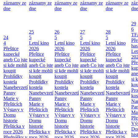
záznamy ze
záznamy ze
záznamy ze
záznamy ze
záznamy ze
zá
dne
dne
dne
dne
dne
dn
29
6
25
26
27
28
TF
24
5
5
5
5
Pře
4
Letní kino
Letní kino
Letní kino
Letní kino
has
Přeštice
2026
2026
2026
2026
Let
kupecké
Přeštice
Přeštice
Přeštice
Přeštice
20
aneb Co jste
kupecké
kupecké
kupecké
kupecké
Pře
si kde mohli
aneb Co jste
aneb Co jste
aneb Co jste
aneb Co jste
ku
koupit
si kde mohli
si kde mohli
si kde mohli
si kde mohli
ane
Prohlídky
koupit
koupit
koupit
koupit
si 
kostela
Prohlídky
Prohlídky
Prohlídky
Prohlídky
kou
Nanebevzetí
kostela
kostela
kostela
kostela
Pro
Panny
Nanebevzetí
Nanebevzetí
Nanebevzetí
Nanebevzetí
kos
Marie v
Panny
Panny
Panny
Panny
Nan
Přešticích
Marie v
Marie v
Marie v
Marie v
Pa
Výstavy v
Přešticích
Přešticích
Přešticích
Přešticích
Mar
Domu
Výstavy v
Výstavy v
Výstavy v
Výstavy v
Pře
historie
Domu
Domu
Domu
Domu
Výs
Přešticka v
historie
historie
historie
historie
Do
roce 2026
Přešticka v
Přešticka v
Přešticka v
Přešticka v
his
Přednášky v
roce 2026
roce 2026
roce 2026
roce 2026