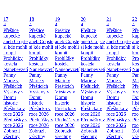
17
18
19
20
21
22
4
4
4
4
4
4
Přeštice
Přeštice
Přeštice
Přeštice
Přeštice
Pře
kupecké
kupecké
kupecké
kupecké
kupecké
ku
aneb Co jste
aneb Co jste
aneb Co jste
aneb Co jste
aneb Co jste
ane
si kde mohli
si kde mohli
si kde mohli
si kde mohli
si kde mohli
si 
koupit
koupit
koupit
koupit
koupit
kou
Prohlídky
Prohlídky
Prohlídky
Prohlídky
Prohlídky
Pro
kostela
kostela
kostela
kostela
kostela
kos
Nanebevzetí
Nanebevzetí
Nanebevzetí
Nanebevzetí
Nanebevzetí
Nan
Panny
Panny
Panny
Panny
Panny
Pa
Marie v
Marie v
Marie v
Marie v
Marie v
Mar
Přešticích
Přešticích
Přešticích
Přešticích
Přešticích
Pře
Výstavy v
Výstavy v
Výstavy v
Výstavy v
Výstavy v
Výs
Domu
Domu
Domu
Domu
Domu
Do
historie
historie
historie
historie
historie
his
Přešticka v
Přešticka v
Přešticka v
Přešticka v
Přešticka v
Pře
roce 2026
roce 2026
roce 2026
roce 2026
roce 2026
roc
Přednášky v
Přednášky v
Přednášky v
Přednášky v
Přednášky v
Pře
roce 2026
roce 2026
roce 2026
roce 2026
roce 2026
roc
Zobrazit
Zobrazit
Zobrazit
Zobrazit
Zobrazit
Zob
všechny
všechny
všechny
všechny
všechny
vš