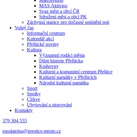
Mikroregion
MAS Aktivios
Svaz měst a obcí ČR
Sdružení měst a obcí PK
Záchytná stanice pro dočasné umístění psů
Volný čas
Informační centrum
Kalendář akcí
Přeštické noviny
Kultura
Významní rodáci města
Dům historie Přešticka
Knihovny
Kulturní a komunitní centrum Přeštice
Kulturní památky v Přešticích
Národní kulturní památka
Sport
Spolky
Církve
Ubytování a stravování
Kontakty
379 304 555
epodatelna@prestice-mesto.cz