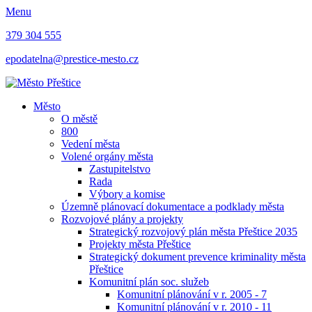
Menu
379 304 555
epodatelna@prestice-mesto.cz
Město
O městě
800
Vedení města
Volené orgány města
Zastupitelstvo
Rada
Výbory a komise
Územně plánovací dokumentace a podklady města
Rozvojové plány a projekty
Strategický rozvojový plán města Přeštice 2035
Projekty města Přeštice
Strategický dokument prevence kriminality města
Přeštice
Komunitní plán soc. služeb
Komunitní plánování v r. 2005 - 7
Komunitní plánování v r. 2010 - 11