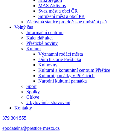
Mikroregion
MAS Aktivios
Svaz měst a obcí ČR
Sdružení měst a obcí PK
Záchytná stanice pro dočasné umístění psů
Volný čas
Informační centrum
Kalendář akcí
Přeštické noviny
Kultura
Významní rodáci města
Dům historie Přešticka
Knihovny
Kulturní a komunitní centrum Přeštice
Kulturní památky v Přešticích
Národní kulturní památka
Sport
Spolky
Církve
Ubytování a stravování
Kontakty
379 304 555
epodatelna@prestice-mesto.cz