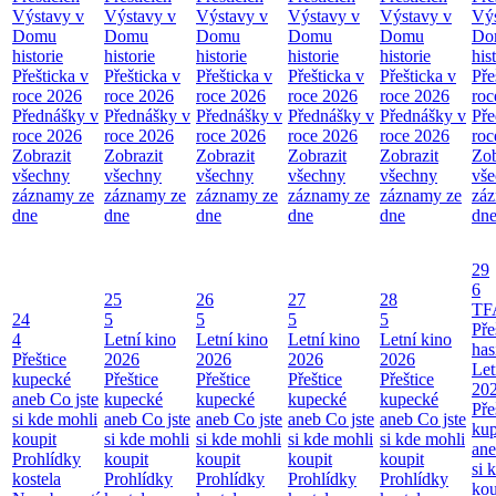
Výstavy v
Výstavy v
Výstavy v
Výstavy v
Výstavy v
Výs
Domu
Domu
Domu
Domu
Domu
Do
historie
historie
historie
historie
historie
his
Přešticka v
Přešticka v
Přešticka v
Přešticka v
Přešticka v
Pře
roce 2026
roce 2026
roce 2026
roce 2026
roce 2026
roc
Přednášky v
Přednášky v
Přednášky v
Přednášky v
Přednášky v
Pře
roce 2026
roce 2026
roce 2026
roce 2026
roce 2026
roc
Zobrazit
Zobrazit
Zobrazit
Zobrazit
Zobrazit
Zob
všechny
všechny
všechny
všechny
všechny
vš
záznamy ze
záznamy ze
záznamy ze
záznamy ze
záznamy ze
zá
dne
dne
dne
dne
dne
dn
29
6
25
26
27
28
TF
24
5
5
5
5
Pře
4
Letní kino
Letní kino
Letní kino
Letní kino
has
Přeštice
2026
2026
2026
2026
Let
kupecké
Přeštice
Přeštice
Přeštice
Přeštice
20
aneb Co jste
kupecké
kupecké
kupecké
kupecké
Pře
si kde mohli
aneb Co jste
aneb Co jste
aneb Co jste
aneb Co jste
ku
koupit
si kde mohli
si kde mohli
si kde mohli
si kde mohli
ane
Prohlídky
koupit
koupit
koupit
koupit
si 
kostela
Prohlídky
Prohlídky
Prohlídky
Prohlídky
kou