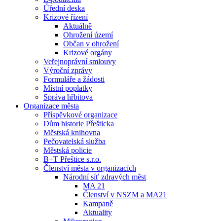
Úřední deska
Krizové řízení
Aktuálně
Ohrožení území
Občan v ohrožení
Krizové orgány
Veřejnoprávní smlouvy
Výroční zprávy
Formuláře a žádosti
Místní poplatky
Správa hřbitova
Organizace města
Příspěvkové organizace
Dům historie Přešticka
Městská knihovna
Pečovatelská služba
Městská policie
B+T Přeštice s.r.o.
Členství města v organizacích
Národní síť zdravých měst
MA 21
Členství v NSZM a MA21
Kampaně
Aktuality