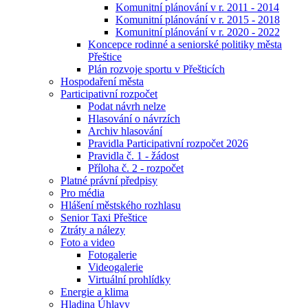
Komunitní plánování v r. 2011 - 2014
Komunitní plánování v r. 2015 - 2018
Komunitní plánování v r. 2020 - 2022
Koncepce rodinné a seniorské politiky města
Přeštice
Plán rozvoje sportu v Přešticích
Hospodaření města
Participativní rozpočet
Podat návrh nelze
Hlasování o návrzích
Archiv hlasování
Pravidla Participativní rozpočet 2026
Pravidla č. 1 - žádost
Příloha č. 2 - rozpočet
Platné právní předpisy
Pro média
Hlášení městského rozhlasu
Senior Taxi Přeštice
Ztráty a nálezy
Foto a video
Fotogalerie
Videogalerie
Virtuální prohlídky
Energie a klima
Hladina Úhlavy