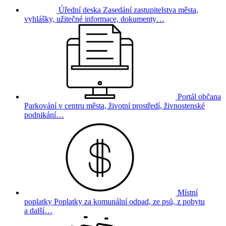
Úřední deska
Zasedání zastupitelstva města,
vyhlášky, užitečné informace, dokumenty…
Portál občana
Parkování v centru města, životní prostředí, živnostenské
podnikání…
Místní
poplatky
Poplatky za komunální odpad, ze psů, z pobytu
a další…