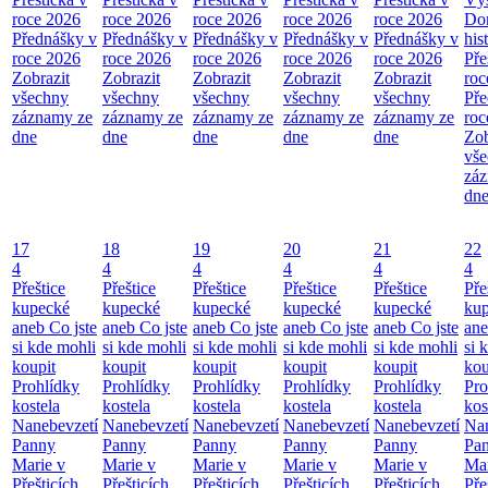
roce 2026
roce 2026
roce 2026
roce 2026
roce 2026
Do
Přednášky v
Přednášky v
Přednášky v
Přednášky v
Přednášky v
his
roce 2026
roce 2026
roce 2026
roce 2026
roce 2026
Pře
Zobrazit
Zobrazit
Zobrazit
Zobrazit
Zobrazit
roc
všechny
všechny
všechny
všechny
všechny
Pře
záznamy ze
záznamy ze
záznamy ze
záznamy ze
záznamy ze
roc
dne
dne
dne
dne
dne
Zob
vš
zá
dn
17
18
19
20
21
22
4
4
4
4
4
4
Přeštice
Přeštice
Přeštice
Přeštice
Přeštice
Pře
kupecké
kupecké
kupecké
kupecké
kupecké
ku
aneb Co jste
aneb Co jste
aneb Co jste
aneb Co jste
aneb Co jste
ane
si kde mohli
si kde mohli
si kde mohli
si kde mohli
si kde mohli
si 
koupit
koupit
koupit
koupit
koupit
kou
Prohlídky
Prohlídky
Prohlídky
Prohlídky
Prohlídky
Pro
kostela
kostela
kostela
kostela
kostela
kos
Nanebevzetí
Nanebevzetí
Nanebevzetí
Nanebevzetí
Nanebevzetí
Nan
Panny
Panny
Panny
Panny
Panny
Pa
Marie v
Marie v
Marie v
Marie v
Marie v
Mar
Přešticích
Přešticích
Přešticích
Přešticích
Přešticích
Pře