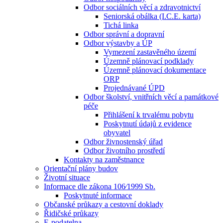
Odbor sociálních věcí a zdravotnictví
Seniorská obálka (I.C.E. karta)
Tichá linka
Odbor správní a dopravní
Odbor výstavby a ÚP
Vymezení zastavěného území
Územně plánovací podklady
Územně plánovací dokumentace
ORP
Projednávané ÚPD
Odbor školství, vnitřních věcí a památkové
péče
Přihlášení k trvalému pobytu
Poskytnutí údajů z evidence
obyvatel
Odbor živnostenský úřad
Odbor životního prostředí
Kontakty na zaměstnance
Orientační plány budov
Životní situace
Informace dle zákona 106⁄1999 Sb.
Poskytnuté informace
Občanské průkazy a cestovní doklady
Řidičské průkazy
E-podatelna