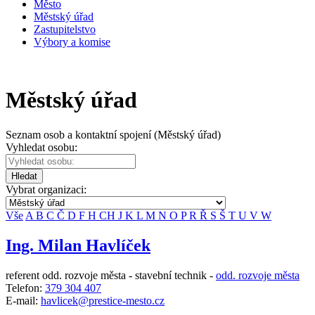
Město
Městský úřad
Zastupitelstvo
Výbory a komise
Městský úřad
Seznam osob a kontaktní spojení (Městský úřad)
Vyhledat osobu:
Hledat
Vybrat organizaci:
Vše
A
B
C
Č
D
F
H
CH
J
K
L
M
N
O
P
R
Ř
S
Š
T
U
V
W
Ing. Milan Havlíček
referent odd. rozvoje města - stavební technik -
odd. rozvoje města
Telefon:
379 304 407
E-mail:
havlicek@prestice-mesto.cz