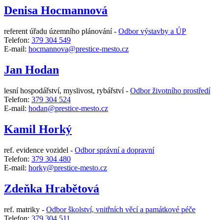
Denisa Hocmannová
referent úřadu územního plánování -
Odbor výstavby a ÚP
Telefon:
379 304 549
E-mail:
hocmannova@prestice-mesto.cz
Jan Hodan
lesní hospodářství, myslivost, rybářství -
Odbor životního prostředí
Telefon:
379 304 524
E-mail:
hodan@prestice-mesto.cz
Kamil Horký
ref. evidence vozidel -
Odbor správní a dopravní
Telefon:
379 304 480
E-mail:
horky@prestice-mesto.cz
Zdeňka Hrabětová
ref. matriky -
Odbor školství, vnitřních věcí a památkové péče
Telefon:
379 304 511