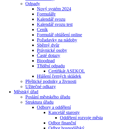
Odpady
Nový systém 2024
Formuláře
Kalendář svozu
Kalendář svozu test
Ceník
Formulář ohlášení online
Požadavky na nádoby
Sběrný dvůr
Právnické osoby
Časté dotazy
Bioodpad
Třídění odpadu
Certifikát ASEKOL
Hlášení černých skládek
Přeštické podniky a živnosti
Užitečné odkazy
Městský úřad
Poslání městského úřadu
Struktura úřadu
Odbory a oddělení
Kancelář starosty
Oddělení rozvoje města
Odbor finanční
Odbor hospodářský