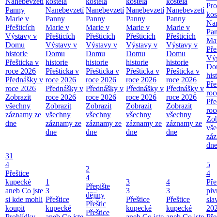
Nanebevzetí
kostela
kostela
kostela
kostela
Pro
Panny
Nanebevzetí
Nanebevzetí
Nanebevzetí
Nanebevzetí
kos
Marie v
Panny
Panny
Panny
Panny
Nan
Přešticích
Marie v
Marie v
Marie v
Marie v
Pa
Výstavy v
Přešticích
Přešticích
Přešticích
Přešticích
Mar
Domu
Výstavy v
Výstavy v
Výstavy v
Výstavy v
Pře
historie
Domu
Domu
Domu
Domu
Výs
Přešticka v
historie
historie
historie
historie
Do
roce 2026
Přešticka v
Přešticka v
Přešticka v
Přešticka v
his
Přednášky v
roce 2026
roce 2026
roce 2026
roce 2026
Pře
roce 2026
Přednášky v
Přednášky v
Přednášky v
Přednášky v
roc
Zobrazit
roce 2026
roce 2026
roce 2026
roce 2026
Pře
všechny
Zobrazit
Zobrazit
Zobrazit
Zobrazit
roc
záznamy ze
všechny
všechny
všechny
všechny
Zob
dne
záznamy ze
záznamy ze
záznamy ze
záznamy ze
vš
dne
dne
dne
dne
zá
dn
31
4
5
2
Přeštice
4
4
kupecké
1
3
4
Pře
Přepište
aneb Co jste
3
3
3
piv
dějiny
si kde mohli
Přeštice
Přeštice
Přeštice
sla
Přeštic
koupit
kupecké
kupecké
kupecké
20
Přeštice
Prohlídky
aneb Co jste
aneb Co jste
aneb Co jste
Pře