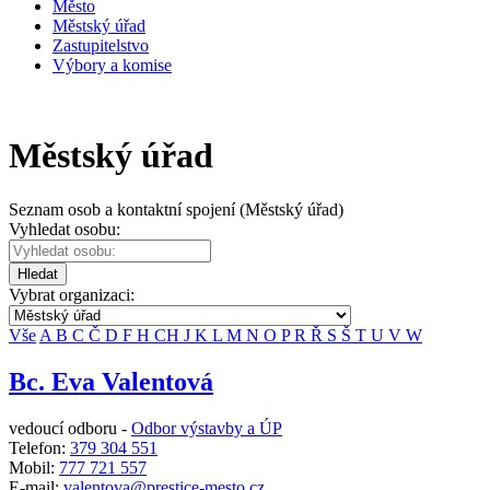
Město
Městský úřad
Zastupitelstvo
Výbory a komise
Městský úřad
Seznam osob a kontaktní spojení (Městský úřad)
Vyhledat osobu:
Hledat
Vybrat organizaci:
Vše
A
B
C
Č
D
F
H
CH
J
K
L
M
N
O
P
R
Ř
S
Š
T
U
V
W
Bc. Eva Valentová
vedoucí odboru -
Odbor výstavby a ÚP
Telefon:
379 304 551
Mobil:
777 721 557
E-mail:
valentova@prestice-mesto.cz