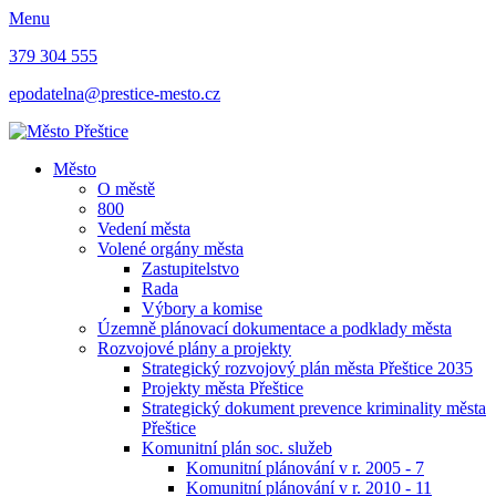
Menu
379 304 555
epodatelna@prestice-mesto.cz
Město
O městě
800
Vedení města
Volené orgány města
Zastupitelstvo
Rada
Výbory a komise
Územně plánovací dokumentace a podklady města
Rozvojové plány a projekty
Strategický rozvojový plán města Přeštice 2035
Projekty města Přeštice
Strategický dokument prevence kriminality města
Přeštice
Komunitní plán soc. služeb
Komunitní plánování v r. 2005 - 7
Komunitní plánování v r. 2010 - 11