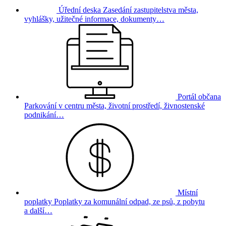
Úřední deska
Zasedání zastupitelstva města,
vyhlášky, užitečné informace, dokumenty…
Portál občana
Parkování v centru města, životní prostředí, živnostenské
podnikání…
Místní
poplatky
Poplatky za komunální odpad, ze psů, z pobytu
a další…