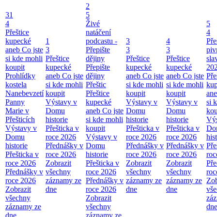
2
31
5
4
Živé
5
Přeštice
natáčení
4
kupecké
1
podcastu -
3
4
Pře
aneb Co jste
3
Přepište
3
3
piv
si kde mohli
Přeštice
dějiny
Přeštice
Přeštice
sla
koupit
kupecké
Přepište
kupecké
kupecké
20
Prohlídky
aneb Co jste
dějiny
aneb Co jste
aneb Co jste
Pře
kostela
si kde mohli
Přeštic
si kde mohli
si kde mohli
ku
Nanebevzetí
koupit
Přeštice
koupit
koupit
ane
Panny
Výstavy v
kupecké
Výstavy v
Výstavy v
si 
Marie v
Domu
aneb Co jste
Domu
Domu
kou
Přešticích
historie
si kde mohli
historie
historie
Výs
Výstavy v
Přešticka v
koupit
Přešticka v
Přešticka v
Do
Domu
roce 2026
Výstavy v
roce 2026
roce 2026
his
historie
Přednášky v
Domu
Přednášky v
Přednášky v
Pře
Přešticka v
roce 2026
historie
roce 2026
roce 2026
roc
roce 2026
Zobrazit
Přešticka v
Zobrazit
Zobrazit
Pře
Přednášky v
všechny
roce 2026
všechny
všechny
roc
roce 2026
záznamy ze
Přednášky v
záznamy ze
záznamy ze
Zob
Zobrazit
dne
roce 2026
dne
dne
vš
všechny
Zobrazit
zá
záznamy ze
všechny
dn
dne
záznamy ze