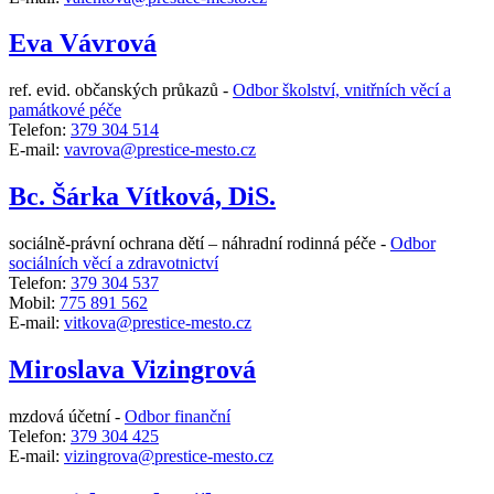
Eva Vávrová
ref. evid. občanských průkazů -
Odbor školství, vnitřních věcí a
památkové péče
Telefon:
379 304 514
E-mail:
vavrova@prestice-mesto.cz
Bc. Šárka Vítková, DiS.
sociálně-právní ochrana dětí – náhradní rodinná péče -
Odbor
sociálních věcí a zdravotnictví
Telefon:
379 304 537
Mobil:
775 891 562
E-mail:
vitkova@prestice-mesto.cz
Miroslava Vizingrová
mzdová účetní -
Odbor finanční
Telefon:
379 304 425
E-mail:
vizingrova@prestice-mesto.cz