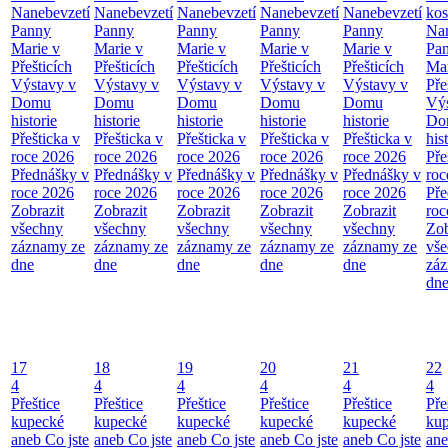
Nanebevzetí
Nanebevzetí
Nanebevzetí
Nanebevzetí
Nanebevzetí
kos
Panny
Panny
Panny
Panny
Panny
Nan
Marie v
Marie v
Marie v
Marie v
Marie v
Pa
Přešticích
Přešticích
Přešticích
Přešticích
Přešticích
Mar
Výstavy v
Výstavy v
Výstavy v
Výstavy v
Výstavy v
Pře
Domu
Domu
Domu
Domu
Domu
Výs
historie
historie
historie
historie
historie
Do
Přešticka v
Přešticka v
Přešticka v
Přešticka v
Přešticka v
his
roce 2026
roce 2026
roce 2026
roce 2026
roce 2026
Pře
Přednášky v
Přednášky v
Přednášky v
Přednášky v
Přednášky v
roc
roce 2026
roce 2026
roce 2026
roce 2026
roce 2026
Pře
Zobrazit
Zobrazit
Zobrazit
Zobrazit
Zobrazit
roc
všechny
všechny
všechny
všechny
všechny
Zob
záznamy ze
záznamy ze
záznamy ze
záznamy ze
záznamy ze
vš
dne
dne
dne
dne
dne
zá
dn
17
18
19
20
21
22
4
4
4
4
4
4
Přeštice
Přeštice
Přeštice
Přeštice
Přeštice
Pře
kupecké
kupecké
kupecké
kupecké
kupecké
ku
aneb Co jste
aneb Co jste
aneb Co jste
aneb Co jste
aneb Co jste
ane