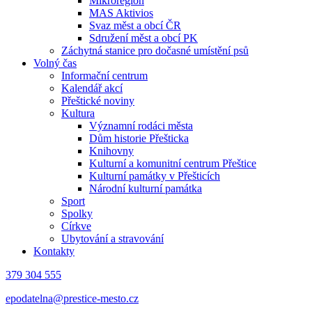
Mikroregion
MAS Aktivios
Svaz měst a obcí ČR
Sdružení měst a obcí PK
Záchytná stanice pro dočasné umístění psů
Volný čas
Informační centrum
Kalendář akcí
Přeštické noviny
Kultura
Významní rodáci města
Dům historie Přešticka
Knihovny
Kulturní a komunitní centrum Přeštice
Kulturní památky v Přešticích
Národní kulturní památka
Sport
Spolky
Církve
Ubytování a stravování
Kontakty
379 304 555
epodatelna@prestice-mesto.cz