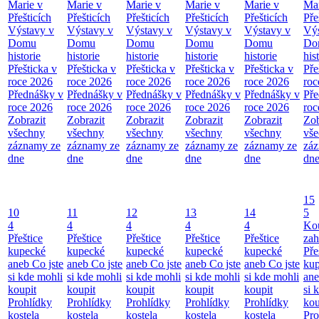
Marie v
Marie v
Marie v
Marie v
Marie v
Mar
Přešticích
Přešticích
Přešticích
Přešticích
Přešticích
Pře
Výstavy v
Výstavy v
Výstavy v
Výstavy v
Výstavy v
Výs
Domu
Domu
Domu
Domu
Domu
Do
historie
historie
historie
historie
historie
his
Přešticka v
Přešticka v
Přešticka v
Přešticka v
Přešticka v
Pře
roce 2026
roce 2026
roce 2026
roce 2026
roce 2026
roc
Přednášky v
Přednášky v
Přednášky v
Přednášky v
Přednášky v
Pře
roce 2026
roce 2026
roce 2026
roce 2026
roce 2026
roc
Zobrazit
Zobrazit
Zobrazit
Zobrazit
Zobrazit
Zob
všechny
všechny
všechny
všechny
všechny
vš
záznamy ze
záznamy ze
záznamy ze
záznamy ze
záznamy ze
zá
dne
dne
dne
dne
dne
dn
15
10
11
12
13
14
5
4
4
4
4
4
Ko
Přeštice
Přeštice
Přeštice
Přeštice
Přeštice
zah
kupecké
kupecké
kupecké
kupecké
kupecké
Pře
aneb Co jste
aneb Co jste
aneb Co jste
aneb Co jste
aneb Co jste
ku
si kde mohli
si kde mohli
si kde mohli
si kde mohli
si kde mohli
ane
koupit
koupit
koupit
koupit
koupit
si 
Prohlídky
Prohlídky
Prohlídky
Prohlídky
Prohlídky
kou
kostela
kostela
kostela
kostela
kostela
Pro