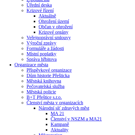
Úřední deska
Krizové řízení
Aktuálně
Ohrožení území
Občan v ohrožení
Krizové orgány
Veřejnoprávní smlouvy
Výroční zprávy
Formuláře a žádosti
Místní poplatky
Správa hřbitova
Organizace města
Příspěvkové organizace
Dům historie Přešticka
Městská knihovna
Pečovatelská služba
Městská policie
B+T Přeštice s.r.o.
Členství města v organizacích
Národní síť zdravých měst
MA 21
Členství v NSZM a MA21
Kampaně
Aktuality