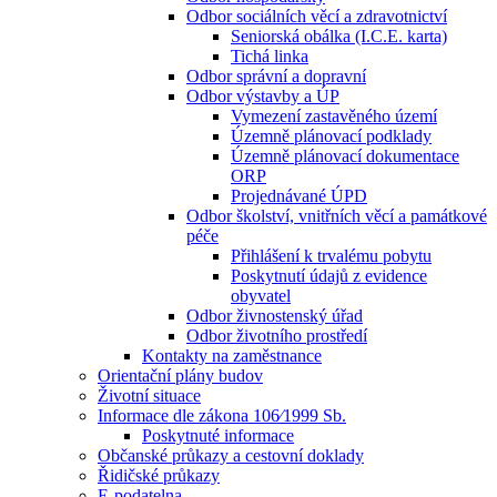
Odbor sociálních věcí a zdravotnictví
Seniorská obálka (I.C.E. karta)
Tichá linka
Odbor správní a dopravní
Odbor výstavby a ÚP
Vymezení zastavěného území
Územně plánovací podklady
Územně plánovací dokumentace
ORP
Projednávané ÚPD
Odbor školství, vnitřních věcí a památkové
péče
Přihlášení k trvalému pobytu
Poskytnutí údajů z evidence
obyvatel
Odbor živnostenský úřad
Odbor životního prostředí
Kontakty na zaměstnance
Orientační plány budov
Životní situace
Informace dle zákona 106⁄1999 Sb.
Poskytnuté informace
Občanské průkazy a cestovní doklady
Řidičské průkazy
E-podatelna