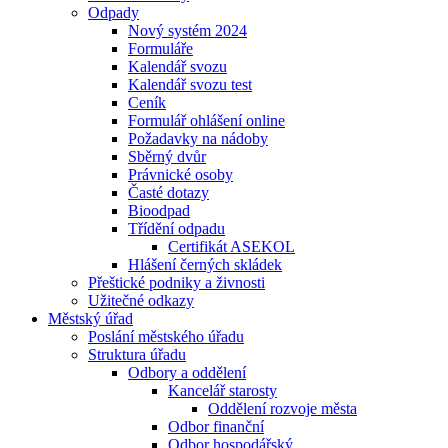
Odpady
Nový systém 2024
Formuláře
Kalendář svozu
Kalendář svozu test
Ceník
Formulář ohlášení online
Požadavky na nádoby
Sběrný dvůr
Právnické osoby
Časté dotazy
Bioodpad
Třídění odpadu
Certifikát ASEKOL
Hlášení černých skládek
Přeštické podniky a živnosti
Užitečné odkazy
Městský úřad
Poslání městského úřadu
Struktura úřadu
Odbory a oddělení
Kancelář starosty
Oddělení rozvoje města
Odbor finanční
Odbor hospodářský