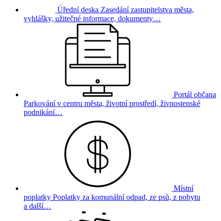
Úřední deska
Zasedání zastupitelstva města,
vyhlášky, užitečné informace, dokumenty…
Portál občana
Parkování v centru města, životní prostředí, živnostenské
podnikání…
Místní
poplatky
Poplatky za komunální odpad, ze psů, z pobytu
a další…