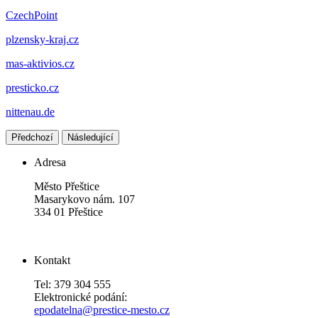
CzechPoint
plzensky-kraj.cz
mas-aktivios.cz
presticko.cz
nittenau.de
Předchozí
Následující
Adresa
Město Přeštice
Masarykovo nám. 107
334 01 Přeštice
Kontakt
Tel: 379 304 555
Elektronické podání:
epodatelna@prestice-mesto.cz