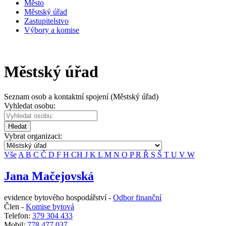
Město
Městský úřad
Zastupitelstvo
Výbory a komise
Městský úřad
Seznam osob a kontaktní spojení (Městský úřad)
Vyhledat osobu:
Hledat
Vybrat organizaci:
Vše
A
B
C
Č
D
F
H
CH
J
K
L
M
N
O
P
R
Ř
S
Š
T
U
V
W
Jana Mačejovská
evidence bytového hospodářství -
Odbor finanční
Člen -
Komise bytová
Telefon:
379 304 433
Mobil:
778 477 037