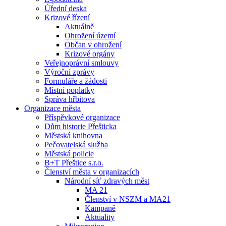
Úřední deska
Krizové řízení
Aktuálně
Ohrožení území
Občan v ohrožení
Krizové orgány
Veřejnoprávní smlouvy
Výroční zprávy
Formuláře a žádosti
Místní poplatky
Správa hřbitova
Organizace města
Příspěvkové organizace
Dům historie Přešticka
Městská knihovna
Pečovatelská služba
Městská policie
B+T Přeštice s.r.o.
Členství města v organizacích
Národní síť zdravých měst
MA 21
Členství v NSZM a MA21
Kampaně
Aktuality