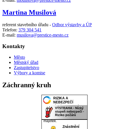
E-mail:
moulisova@prestice-mesto.cz
Martina Musilová
referent stavebního úřadu -
Odbor výstavby a ÚP
Telefon:
379 304 541
E-mail:
musilova@prestice-mesto.cz
Kontakty
Město
Městský úřad
Zastupitelstvo
Výbory a komise
Záchranný kruh