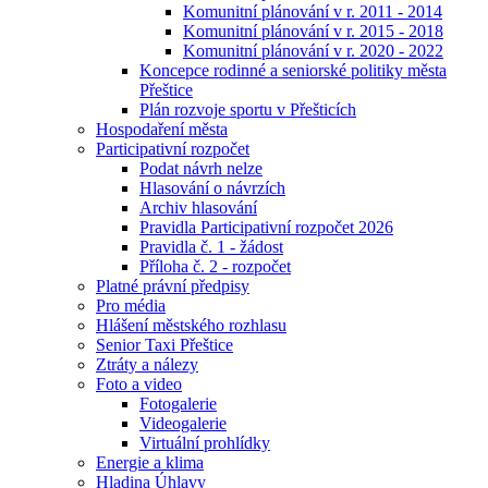
Komunitní plánování v r. 2011 - 2014
Komunitní plánování v r. 2015 - 2018
Komunitní plánování v r. 2020 - 2022
Koncepce rodinné a seniorské politiky města
Přeštice
Plán rozvoje sportu v Přešticích
Hospodaření města
Participativní rozpočet
Podat návrh nelze
Hlasování o návrzích
Archiv hlasování
Pravidla Participativní rozpočet 2026
Pravidla č. 1 - žádost
Příloha č. 2 - rozpočet
Platné právní předpisy
Pro média
Hlášení městského rozhlasu
Senior Taxi Přeštice
Ztráty a nálezy
Foto a video
Fotogalerie
Videogalerie
Virtuální prohlídky
Energie a klima
Hladina Úhlavy