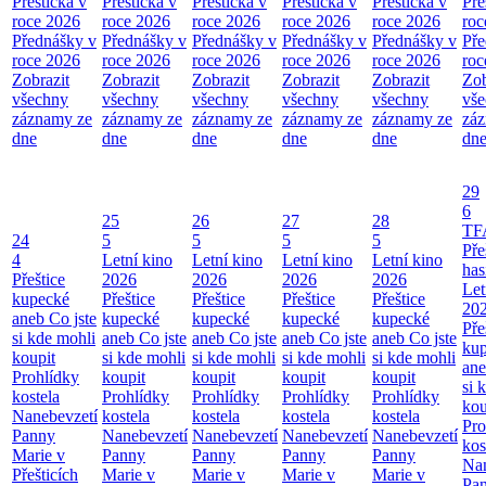
Přešticka v
Přešticka v
Přešticka v
Přešticka v
Přešticka v
Pře
roce 2026
roce 2026
roce 2026
roce 2026
roce 2026
roc
Přednášky v
Přednášky v
Přednášky v
Přednášky v
Přednášky v
Pře
roce 2026
roce 2026
roce 2026
roce 2026
roce 2026
roc
Zobrazit
Zobrazit
Zobrazit
Zobrazit
Zobrazit
Zob
všechny
všechny
všechny
všechny
všechny
vš
záznamy ze
záznamy ze
záznamy ze
záznamy ze
záznamy ze
zá
dne
dne
dne
dne
dne
dn
29
6
25
26
27
28
TF
24
5
5
5
5
Pře
4
Letní kino
Letní kino
Letní kino
Letní kino
has
Přeštice
2026
2026
2026
2026
Let
kupecké
Přeštice
Přeštice
Přeštice
Přeštice
20
aneb Co jste
kupecké
kupecké
kupecké
kupecké
Pře
si kde mohli
aneb Co jste
aneb Co jste
aneb Co jste
aneb Co jste
ku
koupit
si kde mohli
si kde mohli
si kde mohli
si kde mohli
ane
Prohlídky
koupit
koupit
koupit
koupit
si 
kostela
Prohlídky
Prohlídky
Prohlídky
Prohlídky
kou
Nanebevzetí
kostela
kostela
kostela
kostela
Pro
Panny
Nanebevzetí
Nanebevzetí
Nanebevzetí
Nanebevzetí
kos
Marie v
Panny
Panny
Panny
Panny
Nan
Přešticích
Marie v
Marie v
Marie v
Marie v
Pa