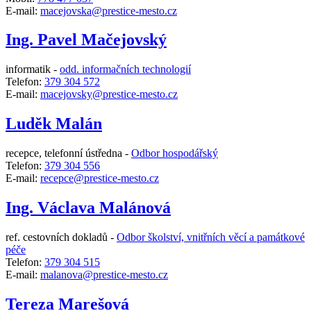
E-mail:
macejovska@prestice-mesto.cz
Ing. Pavel Mačejovský
informatik -
odd. informačních technologií
Telefon:
379 304 572
E-mail:
macejovsky@prestice-mesto.cz
Luděk Malán
recepce, telefonní ústředna -
Odbor hospodářský
Telefon:
379 304 556
E-mail:
recepce@prestice-mesto.cz
Ing. Václava Malánová
ref. cestovních dokladů -
Odbor školství, vnitřních věcí a památkové
péče
Telefon:
379 304 515
E-mail:
malanova@prestice-mesto.cz
Tereza Marešová