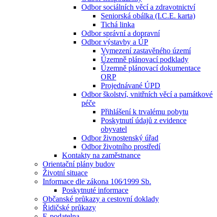
Odbor sociálních věcí a zdravotnictví
Seniorská obálka (I.C.E. karta)
Tichá linka
Odbor správní a dopravní
Odbor výstavby a ÚP
Vymezení zastavěného území
Územně plánovací podklady
Územně plánovací dokumentace
ORP
Projednávané ÚPD
Odbor školství, vnitřních věcí a památkové
péče
Přihlášení k trvalému pobytu
Poskytnutí údajů z evidence
obyvatel
Odbor živnostenský úřad
Odbor životního prostředí
Kontakty na zaměstnance
Orientační plány budov
Životní situace
Informace dle zákona 106⁄1999 Sb.
Poskytnuté informace
Občanské průkazy a cestovní doklady
Řidičské průkazy
E-podatelna