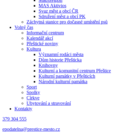
Mikroregion
MAS Aktivios
Svaz měst a obcí ČR
Sdružení měst a obcí PK
Záchytná stanice pro dočasné umístění psů
Volný čas
Informační centrum
Kalendář akcí
Přeštické noviny
Kultura
Významní rodáci města
Dům historie Přešticka
Knihovny
Kulturní a komunitní centrum Přeštice
Kulturní památky v Přešticích
Národní kulturní památka
Sport
Spolky
Církve
Ubytování a stravování
Kontakty
379 304 555
epodatelna@prestice-mesto.cz