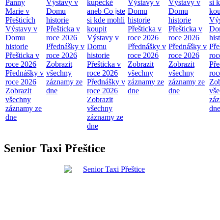
Panny
Výstavy v
kupecké
Výstavy v
Výstavy v
si 
Marie v
Domu
aneb Co jste
Domu
Domu
kou
Přešticích
historie
si kde mohli
historie
historie
Výs
Výstavy v
Přešticka v
koupit
Přešticka v
Přešticka v
Do
Domu
roce 2026
Výstavy v
roce 2026
roce 2026
his
historie
Přednášky v
Domu
Přednášky v
Přednášky v
Pře
Přešticka v
roce 2026
historie
roce 2026
roce 2026
roc
roce 2026
Zobrazit
Přešticka v
Zobrazit
Zobrazit
Pře
Přednášky v
všechny
roce 2026
všechny
všechny
roc
roce 2026
záznamy ze
Přednášky v
záznamy ze
záznamy ze
Zob
Zobrazit
dne
roce 2026
dne
dne
vš
všechny
Zobrazit
zá
záznamy ze
všechny
dn
dne
záznamy ze
dne
Senior Taxi Přeštice