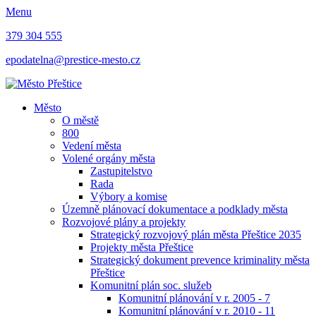
Menu
379 304 555
epodatelna@prestice-mesto.cz
Město
O městě
800
Vedení města
Volené orgány města
Zastupitelstvo
Rada
Výbory a komise
Územně plánovací dokumentace a podklady města
Rozvojové plány a projekty
Strategický rozvojový plán města Přeštice 2035
Projekty města Přeštice
Strategický dokument prevence kriminality města
Přeštice
Komunitní plán soc. služeb
Komunitní plánování v r. 2005 - 7
Komunitní plánování v r. 2010 - 11