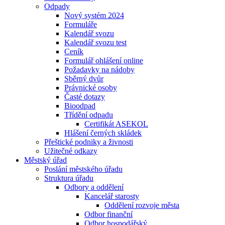
Odpady
Nový systém 2024
Formuláře
Kalendář svozu
Kalendář svozu test
Ceník
Formulář ohlášení online
Požadavky na nádoby
Sběrný dvůr
Právnické osoby
Časté dotazy
Bioodpad
Třídění odpadu
Certifikát ASEKOL
Hlášení černých skládek
Přeštické podniky a živnosti
Užitečné odkazy
Městský úřad
Poslání městského úřadu
Struktura úřadu
Odbory a oddělení
Kancelář starosty
Oddělení rozvoje města
Odbor finanční
Odbor hospodářský