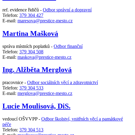
ref. evidence řidičů -
Odbor správní a dopravní
Telefon:
379 304 427
E-mail:
maresova@prestice-mesto.cz
Martina Mašková
správa místních poplatků -
Odbor finanční
Telefon:
379 304 508
E-mail:
maskova@prestice-mesto.cz
Ing. Alžběta Merglová
pracovnice -
Odbor sociálních věcí a zdravotnictví
Telefon:
379 304 533
E-mail:
merglova@prestice-mesto.cz
Lucie Moulisová, DiS.
vedoucí OŠVVPP -
Odbor školství, vnitřních věcí a památkové
péče
Telefon:
379 304 513