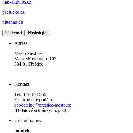
mas-aktivios.cz
presticko.cz
nittenau.de
Předchozí
Následující
Adresa
Město Přeštice
Masarykovo nám. 107
334 01 Přeštice
Kontakt
Tel: 379 304 555
Elektronické podání:
epodatelna@prestice-mesto.cz
ID datové schránky: hcpbx62
Úřední hodiny
pondělí