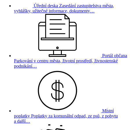
Úřední deska
Zasedání zastupitelstva města,
vyhlášky, užitečné informace, dokumenty…
Portál občana
Parkování v centru města, životní prostředí, živnostenské
podnikání…
Místní
poplatky
Poplatky za komunální odpad, ze psů, z pobytu
a další…