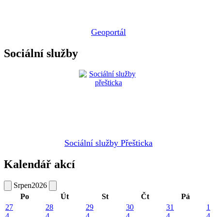
Geoportál
Sociální služby
Sociální služby Přešticka
Kalendář akcí
Srpen
2026
Po
Út
St
Čt
Pá
27
28
29
30
31
1
4
4
4
4
4
4