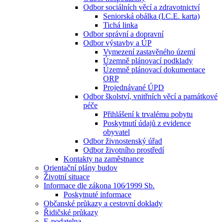
Odbor sociálních věcí a zdravotnictví
Seniorská obálka (I.C.E. karta)
Tichá linka
Odbor správní a dopravní
Odbor výstavby a ÚP
Vymezení zastavěného území
Územně plánovací podklady
Územně plánovací dokumentace
ORP
Projednávané ÚPD
Odbor školství, vnitřních věcí a památkové
péče
Přihlášení k trvalému pobytu
Poskytnutí údajů z evidence
obyvatel
Odbor živnostenský úřad
Odbor životního prostředí
Kontakty na zaměstnance
Orientační plány budov
Životní situace
Informace dle zákona 106⁄1999 Sb.
Poskytnuté informace
Občanské průkazy a cestovní doklady
Řidičské průkazy
E-podatelna