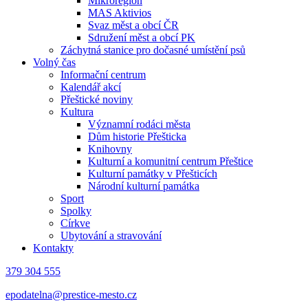
Mikroregion
MAS Aktivios
Svaz měst a obcí ČR
Sdružení měst a obcí PK
Záchytná stanice pro dočasné umístění psů
Volný čas
Informační centrum
Kalendář akcí
Přeštické noviny
Kultura
Významní rodáci města
Dům historie Přešticka
Knihovny
Kulturní a komunitní centrum Přeštice
Kulturní památky v Přešticích
Národní kulturní památka
Sport
Spolky
Církve
Ubytování a stravování
Kontakty
379 304 555
epodatelna@prestice-mesto.cz