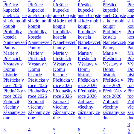
Přeštice
Přeštice
Přeštice
Přeštice
Přeštice
Pře
kupecké
kupecké
kupecké
kupecké
kupecké
ku
aneb Co jste
aneb Co jste
aneb Co jste
aneb Co jste
aneb Co jste
ane
si kde mohli
si kde mohli
si kde mohli
si kde mohli
si kde mohli
si 
koupit
koupit
koupit
koupit
koupit
kou
Prohlídky
Prohlídky
Prohlídky
Prohlídky
Prohlídky
Pro
kostela
kostela
kostela
kostela
kostela
kos
Nanebevzetí
Nanebevzetí
Nanebevzetí
Nanebevzetí
Nanebevzetí
Nan
Panny
Panny
Panny
Panny
Panny
Pa
Marie v
Marie v
Marie v
Marie v
Marie v
Mar
Přešticích
Přešticích
Přešticích
Přešticích
Přešticích
Pře
Výstavy v
Výstavy v
Výstavy v
Výstavy v
Výstavy v
Výs
Domu
Domu
Domu
Domu
Domu
Do
historie
historie
historie
historie
historie
his
Přešticka v
Přešticka v
Přešticka v
Přešticka v
Přešticka v
Pře
roce 2026
roce 2026
roce 2026
roce 2026
roce 2026
roc
Přednášky v
Přednášky v
Přednášky v
Přednášky v
Přednášky v
Pře
roce 2026
roce 2026
roce 2026
roce 2026
roce 2026
roc
Zobrazit
Zobrazit
Zobrazit
Zobrazit
Zobrazit
Zob
všechny
všechny
všechny
všechny
všechny
vš
záznamy ze
záznamy ze
záznamy ze
záznamy ze
záznamy ze
zá
dne
dne
dne
dne
dne
dn
8
3
4
5
6
7
5