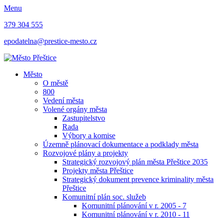
Menu
379 304 555
epodatelna@prestice-mesto.cz
Město
O městě
800
Vedení města
Volené orgány města
Zastupitelstvo
Rada
Výbory a komise
Územně plánovací dokumentace a podklady města
Rozvojové plány a projekty
Strategický rozvojový plán města Přeštice 2035
Projekty města Přeštice
Strategický dokument prevence kriminality města
Přeštice
Komunitní plán soc. služeb
Komunitní plánování v r. 2005 - 7
Komunitní plánování v r. 2010 - 11