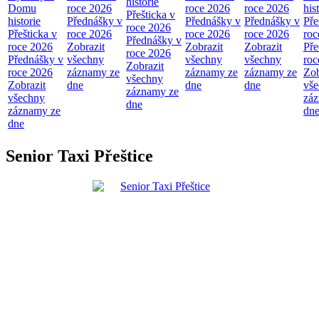
historie
Domu
roce 2026
roce 2026
roce 2026
his
Přešticka v
historie
Přednášky v
Přednášky v
Přednášky v
Pře
roce 2026
Přešticka v
roce 2026
roce 2026
roce 2026
roc
Přednášky v
roce 2026
Zobrazit
Zobrazit
Zobrazit
Pře
roce 2026
Přednášky v
všechny
všechny
všechny
roc
Zobrazit
roce 2026
záznamy ze
záznamy ze
záznamy ze
Zob
všechny
Zobrazit
dne
dne
dne
vš
záznamy ze
všechny
zá
dne
záznamy ze
dn
dne
Senior Taxi Přeštice