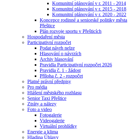
Komunitní plánování v r. 2011 - 2014
Komunitní plánování v r. 2015 - 2018
Komunitní plánování v r. 2020 - 2022
Koncepce rodinné a seniorské politiky města
Přeštice
Plán rozvoje sportu v Přešticích
Hospodaření města
Participativní rozpočet
Podat návrh nelze
Hlasování o návrzích
Archiv hlasování
Pravidla Participativní rozpočet 2026
Pravidla č. 1 - žádost
Příloha č. 2 - rozpočet
Platné právní předpisy
Pro média
Hlášení městského rozhlasu
Senior Taxi Přeštice
Ztráty a nálezy
Foto a video
Fotogalerie
Videogalerie
Virtuální prohlídky
Energie a klima
Hladina Úhlavy