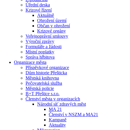
Úřední deska
Krizové řízení
Aktuálně
Ohrožení území
Občan v ohrožení
Krizové orgány
Veřejnoprávní smlouvy
Výroční zprávy
Formuláře a žádosti
Místní poplatky
Správa hřbitova
Organizace města
Příspěvkové organizace
Dům historie Přešticka
Městská knihovna
Pečovatelská služba
Městská policie
B+T Přeštice s.r.o.
Členství města v organizacích
Národní síť zdravých měst
MA 21
Členství v NSZM a MA21
Kampaně
Aktuality