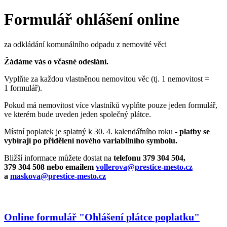
Formulář ohlášení online
za odkládání komunálního odpadu z nemovité věci
Žádáme vás o včasné odeslání.
Vyplňte za každou vlastněnou nemovitou věc (tj. 1 nemovitost =
1 formulář).
Pokud má nemovitost více vlastníků vyplňte pouze jeden formulář,
ve kterém bude uveden jeden společný plátce.
Místní poplatek je splatný k 30. 4. kalendářního roku -
platby se
vybírají po přidělení nového variabilního symbolu.
Bližší informace můžete dostat na
telefonu 379 304 504,
379 304 508 nebo emailem
vollerova@prestice-mesto.cz
a
maskova@prestice-mesto.cz
Online formulář "Ohlášení plátce poplatku"