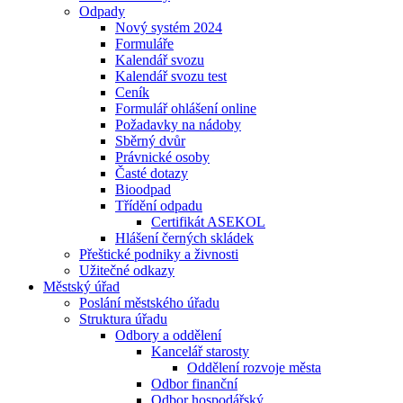
Odpady
Nový systém 2024
Formuláře
Kalendář svozu
Kalendář svozu test
Ceník
Formulář ohlášení online
Požadavky na nádoby
Sběrný dvůr
Právnické osoby
Časté dotazy
Bioodpad
Třídění odpadu
Certifikát ASEKOL
Hlášení černých skládek
Přeštické podniky a živnosti
Užitečné odkazy
Městský úřad
Poslání městského úřadu
Struktura úřadu
Odbory a oddělení
Kancelář starosty
Oddělení rozvoje města
Odbor finanční
Odbor hospodářský