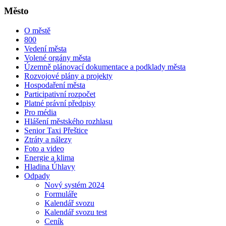
Město
O městě
800
Vedení města
Volené orgány města
Územně plánovací dokumentace a podklady města
Rozvojové plány a projekty
Hospodaření města
Participativní rozpočet
Platné právní předpisy
Pro média
Hlášení městského rozhlasu
Senior Taxi Přeštice
Ztráty a nálezy
Foto a video
Energie a klima
Hladina Úhlavy
Odpady
Nový systém 2024
Formuláře
Kalendář svozu
Kalendář svozu test
Ceník