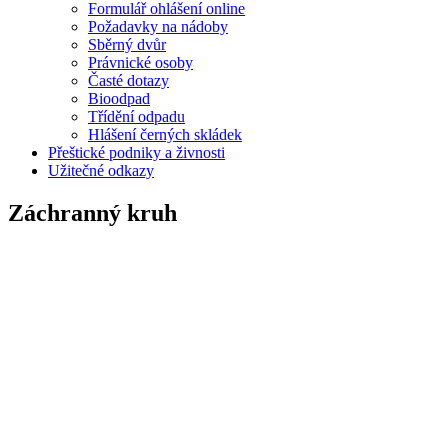
Formulář ohlášení online
Požadavky na nádoby
Sběrný dvůr
Právnické osoby
Časté dotazy
Bioodpad
Třídění odpadu
Hlášení černých skládek
Přeštické podniky a živnosti
Užitečné odkazy
Záchranný kruh