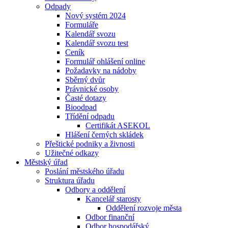
Odpady
Nový systém 2024
Formuláře
Kalendář svozu
Kalendář svozu test
Ceník
Formulář ohlášení online
Požadavky na nádoby
Sběrný dvůr
Právnické osoby
Časté dotazy
Bioodpad
Třídění odpadu
Certifikát ASEKOL
Hlášení černých skládek
Přeštické podniky a živnosti
Užitečné odkazy
Městský úřad
Poslání městského úřadu
Struktura úřadu
Odbory a oddělení
Kancelář starosty
Oddělení rozvoje města
Odbor finanční
Odbor hospodářský