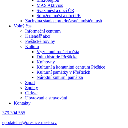
Mikroregion
MAS Aktivios
Svaz měst a obcí ČR
Sdružení měst a obcí PK
Záchytná stanice pro dočasné umístění psů
Volný čas
Informační centrum
Kalendář akcí
Přeštické noviny
Kultura
Významní rodáci města
Dům historie Přešticka
Knihovny
Kulturní a komunitní centrum Přeštice
Kulturní památky v Přešticích
Národní kulturní památka
Sport
Spolky
Církve
Ubytování a stravování
Kontakty
379 304 555
epodatelna@prestice-mesto.cz