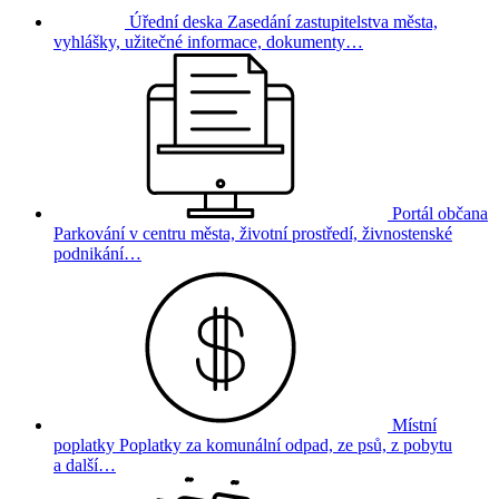
Úřední deska
Zasedání zastupitelstva města,
vyhlášky, užitečné informace, dokumenty…
Portál občana
Parkování v centru města, životní prostředí, živnostenské
podnikání…
Místní
poplatky
Poplatky za komunální odpad, ze psů, z pobytu
a další…