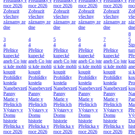
Přednášky v
Přednášky v
Přednášky v
Přednášky v
Přednášky v
Pře
roce 2026
roce 2026
roce 2026
roce 2026
roce 2026
roc
Zobrazit
Zobrazit
Zobrazit
Zobrazit
Zobrazit
Zob
všechny
všechny
všechny
všechny
všechny
vš
záznamy ze
záznamy ze
záznamy ze
záznamy ze
záznamy ze
zá
dne
dne
dne
dne
dne
dn
8
3
4
5
6
7
5
4
4
4
4
4
Šip
Přeštice
Přeštice
Přeštice
Přeštice
Přeštice
tur
kupecké
kupecké
kupecké
kupecké
kupecké
Pře
aneb Co jste
aneb Co jste
aneb Co jste
aneb Co jste
aneb Co jste
ku
si kde mohli
si kde mohli
si kde mohli
si kde mohli
si kde mohli
ane
koupit
koupit
koupit
koupit
koupit
si 
Prohlídky
Prohlídky
Prohlídky
Prohlídky
Prohlídky
kou
kostela
kostela
kostela
kostela
kostela
Pro
Nanebevzetí
Nanebevzetí
Nanebevzetí
Nanebevzetí
Nanebevzetí
kos
Panny
Panny
Panny
Panny
Panny
Nan
Marie v
Marie v
Marie v
Marie v
Marie v
Pa
Přešticích
Přešticích
Přešticích
Přešticích
Přešticích
Mar
Výstavy v
Výstavy v
Výstavy v
Výstavy v
Výstavy v
Pře
Domu
Domu
Domu
Domu
Domu
Výs
historie
historie
historie
historie
historie
Do
Přešticka v
Přešticka v
Přešticka v
Přešticka v
Přešticka v
his
roce 2026
roce 2026
roce 2026
roce 2026
roce 2026
Pře