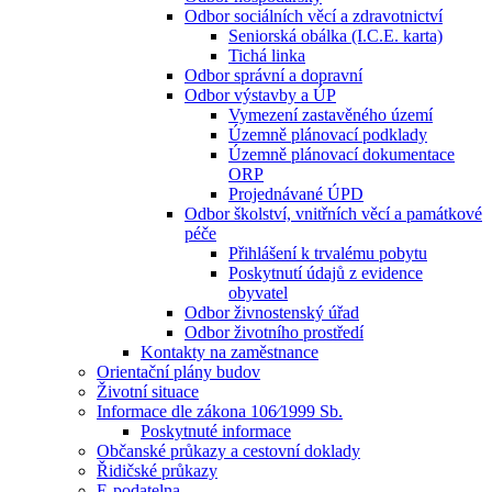
Odbor sociálních věcí a zdravotnictví
Seniorská obálka (I.C.E. karta)
Tichá linka
Odbor správní a dopravní
Odbor výstavby a ÚP
Vymezení zastavěného území
Územně plánovací podklady
Územně plánovací dokumentace
ORP
Projednávané ÚPD
Odbor školství, vnitřních věcí a památkové
péče
Přihlášení k trvalému pobytu
Poskytnutí údajů z evidence
obyvatel
Odbor živnostenský úřad
Odbor životního prostředí
Kontakty na zaměstnance
Orientační plány budov
Životní situace
Informace dle zákona 106⁄1999 Sb.
Poskytnuté informace
Občanské průkazy a cestovní doklady
Řidičské průkazy
E-podatelna