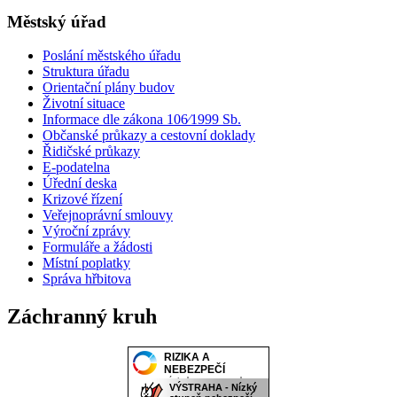
Městský úřad
Poslání městského úřadu
Struktura úřadu
Orientační plány budov
Životní situace
Informace dle zákona 106⁄1999 Sb.
Občanské průkazy a cestovní doklady
Řidičské průkazy
E-podatelna
Úřední deska
Krizové řízení
Veřejnoprávní smlouvy
Výroční zprávy
Formuláře a žádosti
Místní poplatky
Správa hřbitova
Záchranný kruh