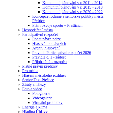
Komunitní plánování v r. 2011 - 2014
Komunitní plánování v r. 2015 - 2018
Komunitní plánování v r. 2020 - 2022
Koncepce rodinné a seniorské politiky města
Přeštice
Plán rozvoje sportu v Přešticích
Hospodaření města
Participativní rozpočet
Podat návrh nelze
Hlasování o návrzích
Archiv hlasování
Pravidla Participativní rozpočet 2026
Pravidla č. 1 - žádost
Příloha č. 2 - rozpočet
Platné právní předpisy
Pro média
Hlášení městského rozhlasu
Senior Taxi Přeštice
Ztráty a nálezy
Foto a video
Fotogalerie
Videogalerie
Virtuální prohlídky
Energie a klima
Hladina Úhlavy