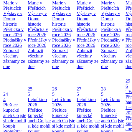
Marie v
Marie v
Marie v
Marie v
Marie v
Mar
Přešticích
Přešticích
Přešticích
Přešticích
Přešticích
Pře
Výstavy v
Výstavy v
Výstavy v
Výstavy v
Výstavy v
Výs
Domu
Domu
Domu
Domu
Domu
Do
historie
historie
historie
historie
historie
his
Přešticka v
Přešticka v
Přešticka v
Přešticka v
Přešticka v
Pře
roce 2026
roce 2026
roce 2026
roce 2026
roce 2026
roc
Přednášky v
Přednášky v
Přednášky v
Přednášky v
Přednášky v
Pře
roce 2026
roce 2026
roce 2026
roce 2026
roce 2026
roc
Zobrazit
Zobrazit
Zobrazit
Zobrazit
Zobrazit
Zob
všechny
všechny
všechny
všechny
všechny
vš
záznamy ze
záznamy ze
záznamy ze
záznamy ze
záznamy ze
zá
dne
dne
dne
dne
dne
dn
29
6
25
26
27
28
TF
24
5
5
5
5
Pře
4
Letní kino
Letní kino
Letní kino
Letní kino
has
Přeštice
2026
2026
2026
2026
Let
kupecké
Přeštice
Přeštice
Přeštice
Přeštice
20
aneb Co jste
kupecké
kupecké
kupecké
kupecké
Pře
si kde mohli
aneb Co jste
aneb Co jste
aneb Co jste
aneb Co jste
ku
koupit
si kde mohli
si kde mohli
si kde mohli
si kde mohli
ane
Prohlídky
koupit
koupit
koupit
koupit