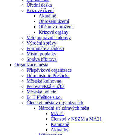
Úřední deska
Krizové řízení
Aktuálně
Ohrožení území
Občan v ohrožení
Krizové orgány
Veřejnoprávní smlouvy
Výroční zprávy
Formuláře a žádosti
Místní poplatky
Správa hřbitova
Organizace města
Příspěvkové organizace
Dům historie Přešticka
Městská knihovna
Pečovatelská služba
Městská policie
B+T Přeštice s.r.o.
Členství města v organizacích
Národní síť zdravých měst
MA 21
Členství v NSZM a MA21
Kampaně
Aktuality