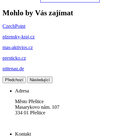
Mohlo by Vás zajímat
CzechPoint
plzensky-kraj.cz
mas-aktivios.cz
presticko.cz
nittenau.de
Předchozí
Následující
Adresa
Město Přeštice
Masarykovo nám. 107
334 01 Přeštice
Kontakt