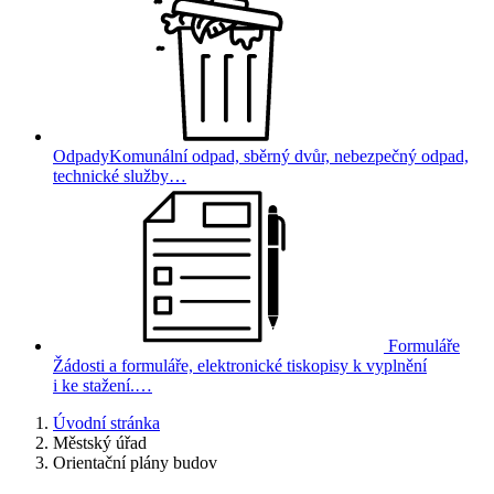
Odpady
Komunální odpad, sběrný dvůr, nebezpečný odpad,
technické služby…
Formuláře
Žádosti a formuláře, elektronické tiskopisy k vyplnění
i ke stažení.…
Úvodní stránka
Městský úřad
Orientační plány budov