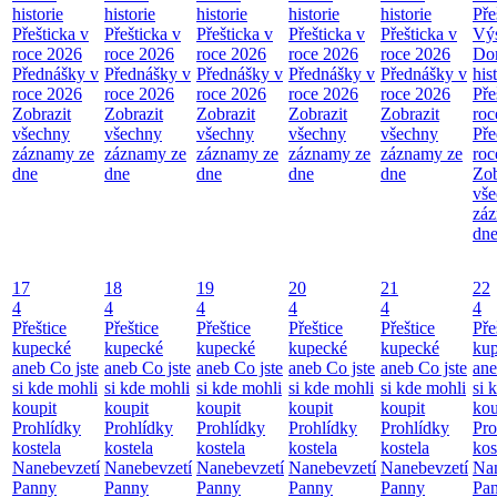
historie
historie
historie
historie
historie
Pře
Přešticka v
Přešticka v
Přešticka v
Přešticka v
Přešticka v
Výs
roce 2026
roce 2026
roce 2026
roce 2026
roce 2026
Do
Přednášky v
Přednášky v
Přednášky v
Přednášky v
Přednášky v
his
roce 2026
roce 2026
roce 2026
roce 2026
roce 2026
Pře
Zobrazit
Zobrazit
Zobrazit
Zobrazit
Zobrazit
roc
všechny
všechny
všechny
všechny
všechny
Pře
záznamy ze
záznamy ze
záznamy ze
záznamy ze
záznamy ze
roc
dne
dne
dne
dne
dne
Zob
vš
zá
dn
17
18
19
20
21
22
4
4
4
4
4
4
Přeštice
Přeštice
Přeštice
Přeštice
Přeštice
Pře
kupecké
kupecké
kupecké
kupecké
kupecké
ku
aneb Co jste
aneb Co jste
aneb Co jste
aneb Co jste
aneb Co jste
ane
si kde mohli
si kde mohli
si kde mohli
si kde mohli
si kde mohli
si 
koupit
koupit
koupit
koupit
koupit
kou
Prohlídky
Prohlídky
Prohlídky
Prohlídky
Prohlídky
Pro
kostela
kostela
kostela
kostela
kostela
kos
Nanebevzetí
Nanebevzetí
Nanebevzetí
Nanebevzetí
Nanebevzetí
Nan
Panny
Panny
Panny
Panny
Panny
Pa