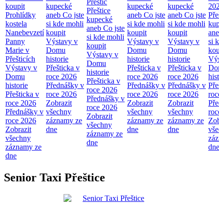
Přeštic
koupit
kupecké
kupecké
kupecké
20
Přeštice
Prohlídky
aneb Co jste
aneb Co jste
aneb Co jste
Pře
kupecké
kostela
si kde mohli
si kde mohli
si kde mohli
ku
aneb Co jste
Nanebevzetí
koupit
koupit
koupit
ane
si kde mohli
Panny
Výstavy v
Výstavy v
Výstavy v
si 
koupit
Marie v
Domu
Domu
Domu
kou
Výstavy v
Přešticích
historie
historie
historie
Výs
Domu
Výstavy v
Přešticka v
Přešticka v
Přešticka v
Do
historie
Domu
roce 2026
roce 2026
roce 2026
his
Přešticka v
historie
Přednášky v
Přednášky v
Přednášky v
Pře
roce 2026
Přešticka v
roce 2026
roce 2026
roce 2026
roc
Přednášky v
roce 2026
Zobrazit
Zobrazit
Zobrazit
Pře
roce 2026
Přednášky v
všechny
všechny
všechny
roc
Zobrazit
roce 2026
záznamy ze
záznamy ze
záznamy ze
Zob
všechny
Zobrazit
dne
dne
dne
vš
záznamy ze
všechny
zá
dne
záznamy ze
dn
dne
Senior Taxi Přeštice