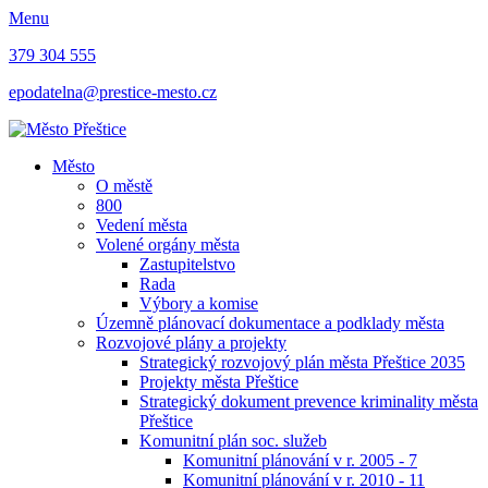
Menu
379 304 555
epodatelna@prestice-mesto.cz
Město
O městě
800
Vedení města
Volené orgány města
Zastupitelstvo
Rada
Výbory a komise
Územně plánovací dokumentace a podklady města
Rozvojové plány a projekty
Strategický rozvojový plán města Přeštice 2035
Projekty města Přeštice
Strategický dokument prevence kriminality města
Přeštice
Komunitní plán soc. služeb
Komunitní plánování v r. 2005 - 7
Komunitní plánování v r. 2010 - 11