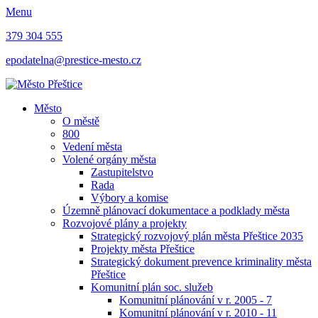
Menu
379 304 555
epodatelna@prestice-mesto.cz
Město
O městě
800
Vedení města
Volené orgány města
Zastupitelstvo
Rada
Výbory a komise
Územně plánovací dokumentace a podklady města
Rozvojové plány a projekty
Strategický rozvojový plán města Přeštice 2035
Projekty města Přeštice
Strategický dokument prevence kriminality města
Přeštice
Komunitní plán soc. služeb
Komunitní plánování v r. 2005 - 7
Komunitní plánování v r. 2010 - 11