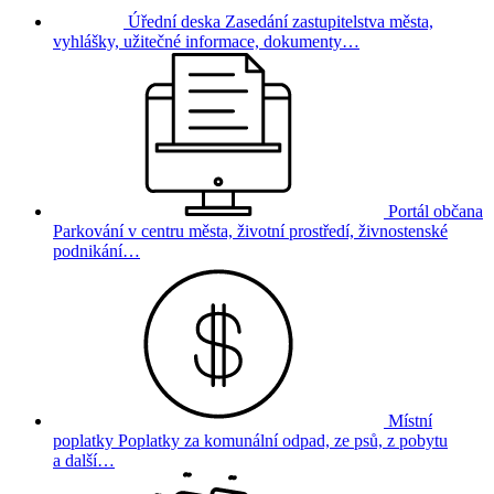
Úřední deska
Zasedání zastupitelstva města,
vyhlášky, užitečné informace, dokumenty…
Portál občana
Parkování v centru města, životní prostředí, živnostenské
podnikání…
Místní
poplatky
Poplatky za komunální odpad, ze psů, z pobytu
a další…