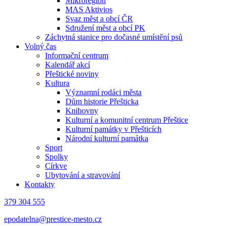
Mikroregion
MAS Aktivios
Svaz měst a obcí ČR
Sdružení měst a obcí PK
Záchytná stanice pro dočasné umístění psů
Volný čas
Informační centrum
Kalendář akcí
Přeštické noviny
Kultura
Významní rodáci města
Dům historie Přešticka
Knihovny
Kulturní a komunitní centrum Přeštice
Kulturní památky v Přešticích
Národní kulturní památka
Sport
Spolky
Církve
Ubytování a stravování
Kontakty
379 304 555
epodatelna@prestice-mesto.cz