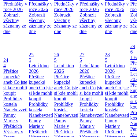
Přednášky v
Přednášky v
Přednášky v
Přednášky v
Přednášky v
Pře
roce 2026
roce 2026
roce 2026
roce 2026
roce 2026
roc
Zobrazit
Zobrazit
Zobrazit
Zobrazit
Zobrazit
Zob
všechny
všechny
všechny
všechny
všechny
vš
záznamy ze
záznamy ze
záznamy ze
záznamy ze
záznamy ze
zá
dne
dne
dne
dne
dne
dn
29
6
25
26
27
28
TF
24
5
5
5
5
Pře
4
Letní kino
Letní kino
Letní kino
Letní kino
has
Přeštice
2026
2026
2026
2026
Let
kupecké
Přeštice
Přeštice
Přeštice
Přeštice
20
aneb Co jste
kupecké
kupecké
kupecké
kupecké
Pře
si kde mohli
aneb Co jste
aneb Co jste
aneb Co jste
aneb Co jste
ku
koupit
si kde mohli
si kde mohli
si kde mohli
si kde mohli
ane
Prohlídky
koupit
koupit
koupit
koupit
si 
kostela
Prohlídky
Prohlídky
Prohlídky
Prohlídky
kou
Nanebevzetí
kostela
kostela
kostela
kostela
Pro
Panny
Nanebevzetí
Nanebevzetí
Nanebevzetí
Nanebevzetí
kos
Marie v
Panny
Panny
Panny
Panny
Nan
Přešticích
Marie v
Marie v
Marie v
Marie v
Pa
Výstavy v
Přešticích
Přešticích
Přešticích
Přešticích
Mar