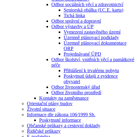
Odbor sociálních věcí a zdravotnictví
Seniorská obálka (I.C.E. karta)
Tichá linka
Odbor správní a dopravní
Odbor výstavby a ÚP
Vymezení zastavěného území
Územně plánovací podklady
Územně plánovací dokumentace
ORP
Projednávané ÚPD
Odbor školství, vnitřních věcí a památkové
péče
Přihlášení k trvalému pobytu
Poskytnutí údajů z evidence
obyvatel
Odbor živnostenský úřad
Odbor životního prostředí
Kontakty na zaměstnance
Orientační plány budov
Životní situace
Informace dle zákona 106⁄1999 Sb.
Poskytnuté informace
Občanské průkazy a cestovní doklady
Řidičské průkazy
E-podatelna