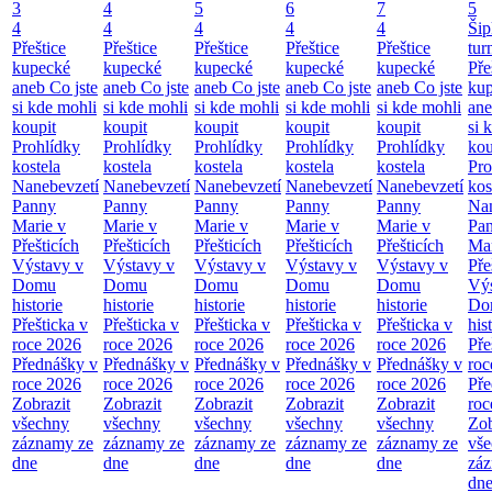
3
4
5
6
7
5
4
4
4
4
4
Šip
Přeštice
Přeštice
Přeštice
Přeštice
Přeštice
tur
kupecké
kupecké
kupecké
kupecké
kupecké
Pře
aneb Co jste
aneb Co jste
aneb Co jste
aneb Co jste
aneb Co jste
ku
si kde mohli
si kde mohli
si kde mohli
si kde mohli
si kde mohli
ane
koupit
koupit
koupit
koupit
koupit
si 
Prohlídky
Prohlídky
Prohlídky
Prohlídky
Prohlídky
kou
kostela
kostela
kostela
kostela
kostela
Pro
Nanebevzetí
Nanebevzetí
Nanebevzetí
Nanebevzetí
Nanebevzetí
kos
Panny
Panny
Panny
Panny
Panny
Nan
Marie v
Marie v
Marie v
Marie v
Marie v
Pa
Přešticích
Přešticích
Přešticích
Přešticích
Přešticích
Mar
Výstavy v
Výstavy v
Výstavy v
Výstavy v
Výstavy v
Pře
Domu
Domu
Domu
Domu
Domu
Výs
historie
historie
historie
historie
historie
Do
Přešticka v
Přešticka v
Přešticka v
Přešticka v
Přešticka v
his
roce 2026
roce 2026
roce 2026
roce 2026
roce 2026
Pře
Přednášky v
Přednášky v
Přednášky v
Přednášky v
Přednášky v
roc
roce 2026
roce 2026
roce 2026
roce 2026
roce 2026
Pře
Zobrazit
Zobrazit
Zobrazit
Zobrazit
Zobrazit
roc
všechny
všechny
všechny
všechny
všechny
Zob
záznamy ze
záznamy ze
záznamy ze
záznamy ze
záznamy ze
vš
dne
dne
dne
dne
dne
zá
dn