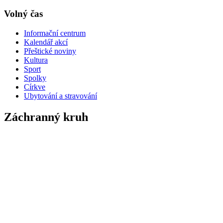
Volný čas
Informační centrum
Kalendář akcí
Přeštické noviny
Kultura
Sport
Spolky
Církve
Ubytování a stravování
Záchranný kruh