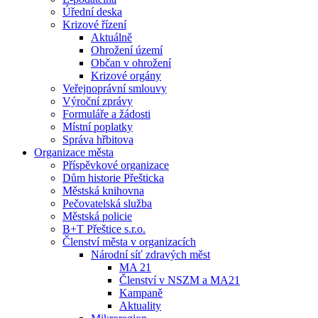
Úřední deska
Krizové řízení
Aktuálně
Ohrožení území
Občan v ohrožení
Krizové orgány
Veřejnoprávní smlouvy
Výroční zprávy
Formuláře a žádosti
Místní poplatky
Správa hřbitova
Organizace města
Příspěvkové organizace
Dům historie Přešticka
Městská knihovna
Pečovatelská služba
Městská policie
B+T Přeštice s.r.o.
Členství města v organizacích
Národní síť zdravých měst
MA 21
Členství v NSZM a MA21
Kampaně
Aktuality