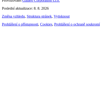
Provozovatel
Galileo Corporation s.r.o.
Poslední aktualizace: 8. 8. 2026
Změna vzhledu
,
Struktura stránek
,
Vytisknout
Prohlášení o přístupnosti
,
Cookies
,
Prohlášení o ochraně soukromí