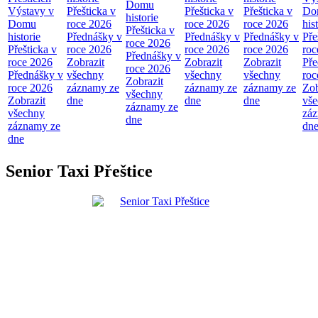
Domu
Výstavy v
Přešticka v
Přešticka v
Přešticka v
Do
historie
Domu
roce 2026
roce 2026
roce 2026
his
Přešticka v
historie
Přednášky v
Přednášky v
Přednášky v
Pře
roce 2026
Přešticka v
roce 2026
roce 2026
roce 2026
roc
Přednášky v
roce 2026
Zobrazit
Zobrazit
Zobrazit
Pře
roce 2026
Přednášky v
všechny
všechny
všechny
roc
Zobrazit
roce 2026
záznamy ze
záznamy ze
záznamy ze
Zob
všechny
Zobrazit
dne
dne
dne
vš
záznamy ze
všechny
zá
dne
záznamy ze
dn
dne
Senior Taxi Přeštice