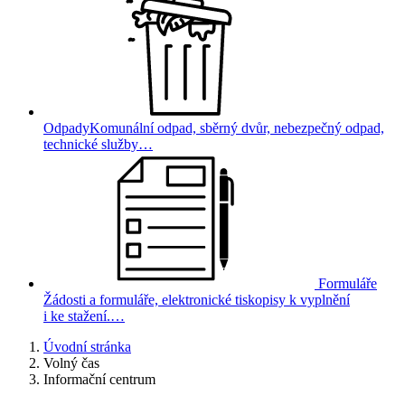
Odpady
Komunální odpad, sběrný dvůr, nebezpečný odpad,
technické služby…
Formuláře
Žádosti a formuláře, elektronické tiskopisy k vyplnění
i ke stažení.…
Úvodní stránka
Volný čas
Informační centrum