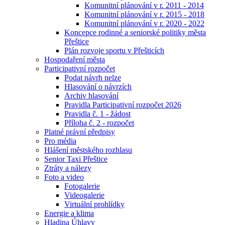
Komunitní plánování v r. 2011 - 2014
Komunitní plánování v r. 2015 - 2018
Komunitní plánování v r. 2020 - 2022
Koncepce rodinné a seniorské politiky města
Přeštice
Plán rozvoje sportu v Přešticích
Hospodaření města
Participativní rozpočet
Podat návrh nelze
Hlasování o návrzích
Archiv hlasování
Pravidla Participativní rozpočet 2026
Pravidla č. 1 - žádost
Příloha č. 2 - rozpočet
Platné právní předpisy
Pro média
Hlášení městského rozhlasu
Senior Taxi Přeštice
Ztráty a nálezy
Foto a video
Fotogalerie
Videogalerie
Virtuální prohlídky
Energie a klima
Hladina Úhlavy