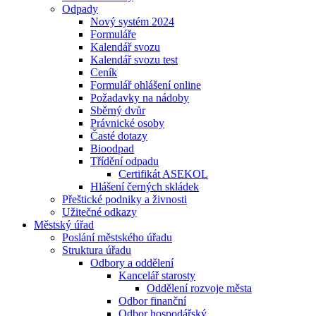
Odpady
Nový systém 2024
Formuláře
Kalendář svozu
Kalendář svozu test
Ceník
Formulář ohlášení online
Požadavky na nádoby
Sběrný dvůr
Právnické osoby
Časté dotazy
Bioodpad
Třídění odpadu
Certifikát ASEKOL
Hlášení černých skládek
Přeštické podniky a živnosti
Užitečné odkazy
Městský úřad
Poslání městského úřadu
Struktura úřadu
Odbory a oddělení
Kancelář starosty
Oddělení rozvoje města
Odbor finanční
Odbor hospodářský