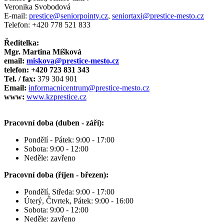
Veronika Svobodová
E-mail:
prestice@seniorpointy.cz
,
seniortaxi@prestice-mesto.cz
Telefon: +420 778 521 833
Ředitelka:
Mgr. Martina Míšková
email:
miskova@prestice-mesto.cz
telefon: +420 723 831 343
Tel. / fax:
379 304 901
Email:
informacnicentrum@prestice-mesto.cz
www:
www.kzprestice.cz
Pracovní doba (duben - září):
Pondělí - Pátek: 9:00 - 17:00
Sobota: 9:00 - 12:00
Neděle: zavřeno
Pracovní doba (říjen - březen):
Pondělí, Středa: 9:00 - 17:00
Úterý, Čtvrtek, Pátek: 9:00 - 16:00
Sobota: 9:00 - 12:00
Neděle: zavřeno