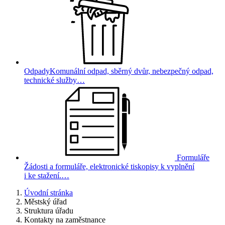
Odpady
Komunální odpad, sběrný dvůr, nebezpečný odpad,
technické služby…
Formuláře
Žádosti a formuláře, elektronické tiskopisy k vyplnění
i ke stažení.…
Úvodní stránka
Městský úřad
Struktura úřadu
Kontakty na zaměstnance