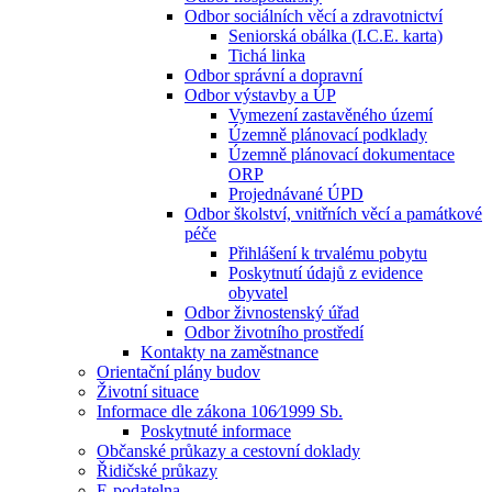
Odbor sociálních věcí a zdravotnictví
Seniorská obálka (I.C.E. karta)
Tichá linka
Odbor správní a dopravní
Odbor výstavby a ÚP
Vymezení zastavěného území
Územně plánovací podklady
Územně plánovací dokumentace
ORP
Projednávané ÚPD
Odbor školství, vnitřních věcí a památkové
péče
Přihlášení k trvalému pobytu
Poskytnutí údajů z evidence
obyvatel
Odbor živnostenský úřad
Odbor životního prostředí
Kontakty na zaměstnance
Orientační plány budov
Životní situace
Informace dle zákona 106⁄1999 Sb.
Poskytnuté informace
Občanské průkazy a cestovní doklady
Řidičské průkazy
E-podatelna