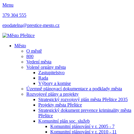
Menu
379 304 555
epodatelna@prestice-mesto.cz
Město
O městě
800
Vedení města
Volené orgány města
Zastupitelstvo
Rada
Výbory a komise
Územně plánovací dokumentace a podklady města
Rozvojové plány a projekty
Strategický rozvojový plán města Přeštice 2035
Projekty města Přeštice
Strategický dokument prevence kriminality města
Přeštice
Komunitní plán soc. služeb
Komunitní plánování v r. 2005 - 7
Komunitní plánování v r. 2010 - 11