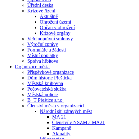
Úřední deska
Krizové řízení
Aktuálně
Ohrožení území
Občan v ohrožení
Krizové orgány
Veřejnoprávní smlouvy
Výroční zprávy
Formuláře a žádosti
Místní poplatky
Správa hřbitova
Organizace města
Příspěvkové organizace
Dům historie Přešticka
Městská knihovna
Pečovatelská služba
Městská policie
B+T Přeštice s.r.o.
Členství města v organizacích
Národní síť zdravých měst
MA 21
Členství v NSZM a MA21
Kampaně
Aktuality