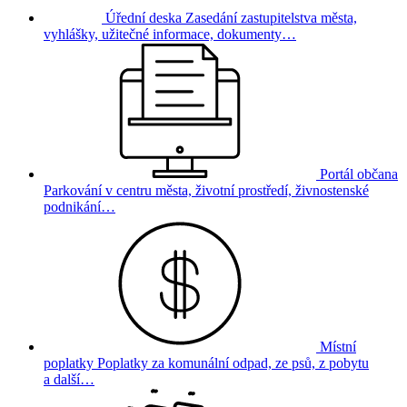
Úřední deska
Zasedání zastupitelstva města,
vyhlášky, užitečné informace, dokumenty…
Portál občana
Parkování v centru města, životní prostředí, živnostenské
podnikání…
Místní
poplatky
Poplatky za komunální odpad, ze psů, z pobytu
a další…