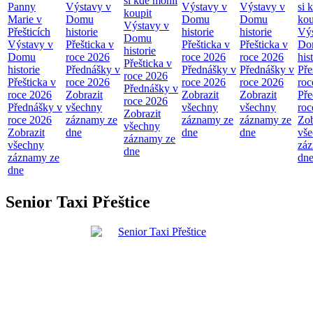
si kde mohli
Panny
Výstavy v
Výstavy v
Výstavy v
si 
koupit
Marie v
Domu
Domu
Domu
kou
Výstavy v
Přešticích
historie
historie
historie
Výs
Domu
Výstavy v
Přešticka v
Přešticka v
Přešticka v
Do
historie
Domu
roce 2026
roce 2026
roce 2026
his
Přešticka v
historie
Přednášky v
Přednášky v
Přednášky v
Pře
roce 2026
Přešticka v
roce 2026
roce 2026
roce 2026
roc
Přednášky v
roce 2026
Zobrazit
Zobrazit
Zobrazit
Pře
roce 2026
Přednášky v
všechny
všechny
všechny
roc
Zobrazit
roce 2026
záznamy ze
záznamy ze
záznamy ze
Zob
všechny
Zobrazit
dne
dne
dne
vš
záznamy ze
všechny
zá
dne
záznamy ze
dn
dne
Senior Taxi Přeštice