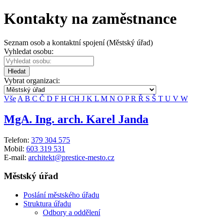
Kontakty na zaměstnance
Seznam osob a kontaktní spojení (Městský úřad)
Vyhledat osobu:
Hledat
Vybrat organizaci:
Vše
A
B
C
Č
D
F
H
CH
J
K
L
M
N
O
P
R
Ř
S
Š
T
U
V
W
MgA. Ing. arch. Karel Janda
Telefon:
379 304 575
Mobil:
603 319 531
E-mail:
architekt@prestice-mesto.cz
Městský úřad
Poslání městského úřadu
Struktura úřadu
Odbory a oddělení