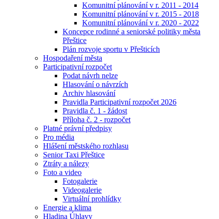
Komunitní plánování v r. 2011 - 2014
Komunitní plánování v r. 2015 - 2018
Komunitní plánování v r. 2020 - 2022
Koncepce rodinné a seniorské politiky města
Přeštice
Plán rozvoje sportu v Přešticích
Hospodaření města
Participativní rozpočet
Podat návrh nelze
Hlasování o návrzích
Archiv hlasování
Pravidla Participativní rozpočet 2026
Pravidla č. 1 - žádost
Příloha č. 2 - rozpočet
Platné právní předpisy
Pro média
Hlášení městského rozhlasu
Senior Taxi Přeštice
Ztráty a nálezy
Foto a video
Fotogalerie
Videogalerie
Virtuální prohlídky
Energie a klima
Hladina Úhlavy