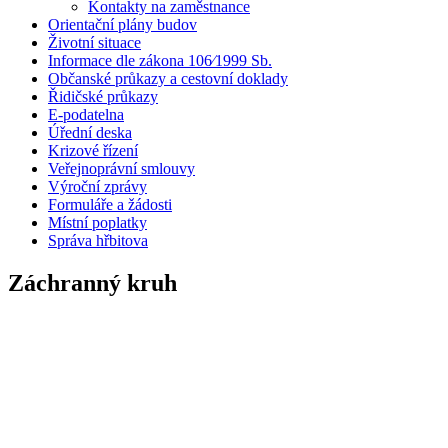
Kontakty na zaměstnance
Orientační plány budov
Životní situace
Informace dle zákona 106⁄1999 Sb.
Občanské průkazy a cestovní doklady
Řidičské průkazy
E-podatelna
Úřední deska
Krizové řízení
Veřejnoprávní smlouvy
Výroční zprávy
Formuláře a žádosti
Místní poplatky
Správa hřbitova
Záchranný kruh