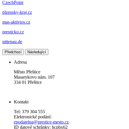
CzechPoint
plzensky-kraj.cz
mas-aktivios.cz
presticko.cz
nittenau.de
Předchozí
Následující
Adresa
Město Přeštice
Masarykovo nám. 107
334 01 Přeštice
Kontakt
Tel: 379 304 555
Elektronické podání:
epodatelna@prestice-mesto.cz
ID datové schránky: hcpbx62