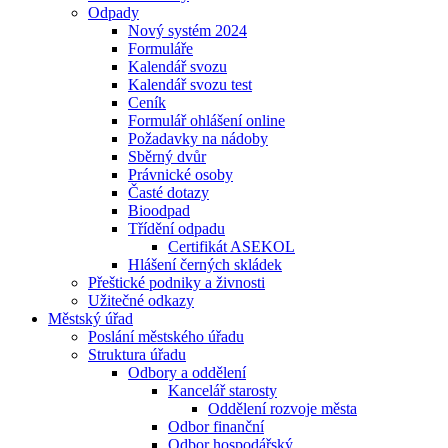
Odpady
Nový systém 2024
Formuláře
Kalendář svozu
Kalendář svozu test
Ceník
Formulář ohlášení online
Požadavky na nádoby
Sběrný dvůr
Právnické osoby
Časté dotazy
Bioodpad
Třídění odpadu
Certifikát ASEKOL
Hlášení černých skládek
Přeštické podniky a živnosti
Užitečné odkazy
Městský úřad
Poslání městského úřadu
Struktura úřadu
Odbory a oddělení
Kancelář starosty
Oddělení rozvoje města
Odbor finanční
Odbor hospodářský