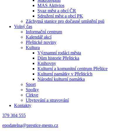
Mikroregion
MAS Aktivios
Svaz měst a obcí ČR
Sdružení měst a obcí PK
Záchytná stanice pro dočasné umístění psů
Volný čas
Informační centrum
Kalendář akcí
Přeštické noviny
Kultura
Významní rodáci města
Dům historie Přešticka
Knihovny
Kulturní a komunitní centrum Přeštice
Kulturní památky v Přešticích
Národní kulturní památka
Sport
Spolky
Církve
Ubytování a stravování
Kontakty
379 304 555
epodatelna@prestice-mesto.cz