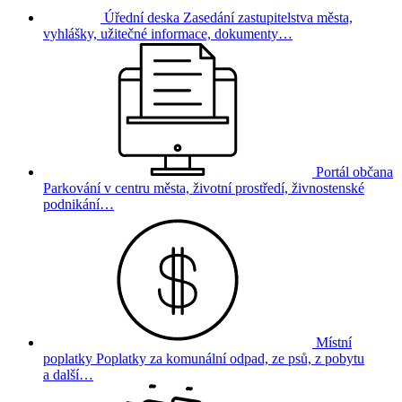
Úřední deska
Zasedání zastupitelstva města,
vyhlášky, užitečné informace, dokumenty…
Portál občana
Parkování v centru města, životní prostředí, živnostenské
podnikání…
Místní
poplatky
Poplatky za komunální odpad, ze psů, z pobytu
a další…