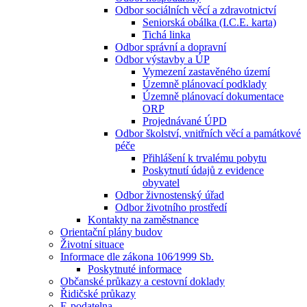
Odbor sociálních věcí a zdravotnictví
Seniorská obálka (I.C.E. karta)
Tichá linka
Odbor správní a dopravní
Odbor výstavby a ÚP
Vymezení zastavěného území
Územně plánovací podklady
Územně plánovací dokumentace
ORP
Projednávané ÚPD
Odbor školství, vnitřních věcí a památkové
péče
Přihlášení k trvalému pobytu
Poskytnutí údajů z evidence
obyvatel
Odbor živnostenský úřad
Odbor životního prostředí
Kontakty na zaměstnance
Orientační plány budov
Životní situace
Informace dle zákona 106⁄1999 Sb.
Poskytnuté informace
Občanské průkazy a cestovní doklady
Řidičské průkazy
E-podatelna