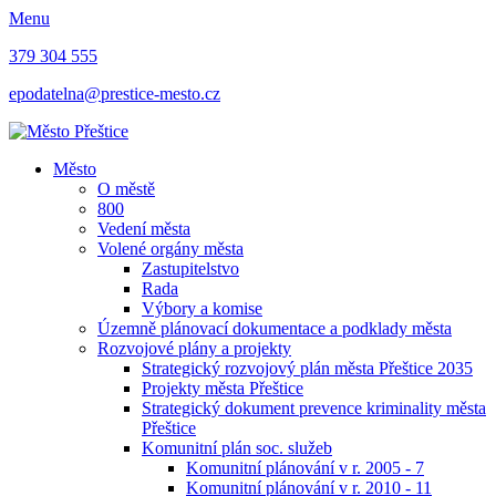
Menu
379 304 555
epodatelna@prestice-mesto.cz
Město
O městě
800
Vedení města
Volené orgány města
Zastupitelstvo
Rada
Výbory a komise
Územně plánovací dokumentace a podklady města
Rozvojové plány a projekty
Strategický rozvojový plán města Přeštice 2035
Projekty města Přeštice
Strategický dokument prevence kriminality města
Přeštice
Komunitní plán soc. služeb
Komunitní plánování v r. 2005 - 7
Komunitní plánování v r. 2010 - 11