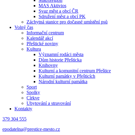
Mikroregion
MAS Aktivios
Svaz měst a obcí ČR
Sdružení měst a obcí PK
Záchytná stanice pro dočasné umístění psů
Volný čas
Informační centrum
Kalendář akcí
Přeštické noviny
Kultura
Významní rodáci města
Dům historie Přešticka
Knihovny
Kulturní a komunitní centrum Přeštice
Kulturní památky v Přešticích
Národní kulturní památka
Sport
Spolky
Církve
Ubytování a stravování
Kontakty
379 304 555
epodatelna@prestice-mesto.cz