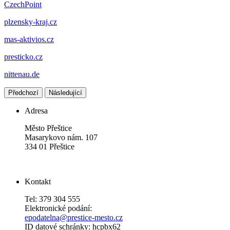
CzechPoint
plzensky-kraj.cz
mas-aktivios.cz
presticko.cz
nittenau.de
Předchozí
Následující
Adresa
Město Přeštice
Masarykovo nám. 107
334 01 Přeštice
Kontakt
Tel: 379 304 555
Elektronické podání:
epodatelna@prestice-mesto.cz
ID datové schránky: hcpbx62