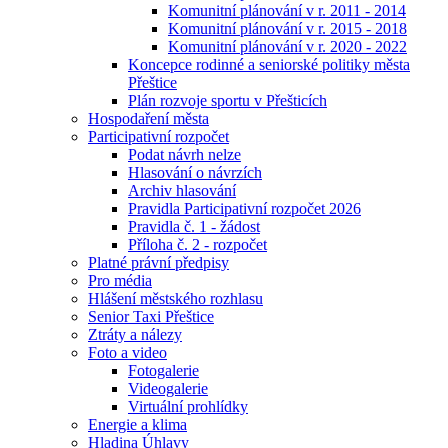
Komunitní plánování v r. 2011 - 2014
Komunitní plánování v r. 2015 - 2018
Komunitní plánování v r. 2020 - 2022
Koncepce rodinné a seniorské politiky města
Přeštice
Plán rozvoje sportu v Přešticích
Hospodaření města
Participativní rozpočet
Podat návrh nelze
Hlasování o návrzích
Archiv hlasování
Pravidla Participativní rozpočet 2026
Pravidla č. 1 - žádost
Příloha č. 2 - rozpočet
Platné právní předpisy
Pro média
Hlášení městského rozhlasu
Senior Taxi Přeštice
Ztráty a nálezy
Foto a video
Fotogalerie
Videogalerie
Virtuální prohlídky
Energie a klima
Hladina Úhlavy