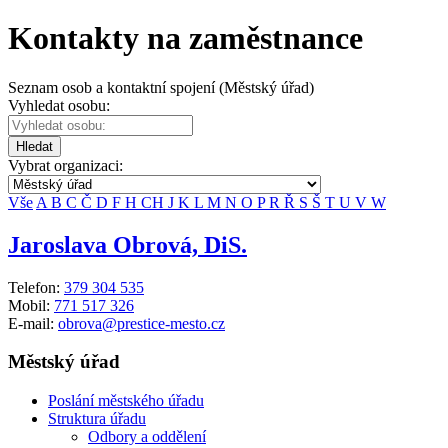
Kontakty na zaměstnance
Seznam osob a kontaktní spojení (Městský úřad)
Vyhledat osobu:
Hledat
Vybrat organizaci:
Vše
A
B
C
Č
D
F
H
CH
J
K
L
M
N
O
P
R
Ř
S
Š
T
U
V
W
Jaroslava Obrová, DiS.
Telefon:
379 304 535
Mobil:
771 517 326
E-mail:
obrova@prestice-mesto.cz
Městský úřad
Poslání městského úřadu
Struktura úřadu
Odbory a oddělení