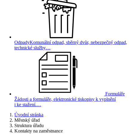
Odpady
Komunální odpad, sběrný dvůr, nebezpečný odpad,
technické služby…
Formuláře
Žádosti a formuláře, elektronické tiskopisy k vyplnění
i ke stažení.…
Úvodní stránka
Městský úřad
Struktura úřadu
Kontakty na zaměstnance