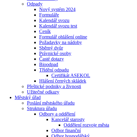
Odpady
Nový systém 2024
Formuláře
Kalendář svozu
Kalendář svozu test
Ceník
Formulář ohlášení online
Požadavky na nádoby
Sběrný dvůr
Právnické osoby
Časté dotazy
Bioodpad
Třídění odpadu
Certifikát ASEKOL
Hlášení černých skládek
Přeštické podniky a živnosti
Užitečné odkazy
Městský úřad
Poslání městského úřadu
Struktura úřadu
Odbory a oddělení
Kancelář starosty
Oddělení rozvoje města
Odbor finanční
Odbor hospodářský