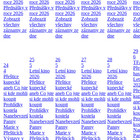
roce 2026
roce 2026
roce 2026
roce 2026
roce 2026
roc
Přednášky v
Přednášky v
Přednášky v
Přednášky v
Přednášky v
Pře
roce 2026
roce 2026
roce 2026
roce 2026
roce 2026
roc
Zobrazit
Zobrazit
Zobrazit
Zobrazit
Zobrazit
Zob
všechny
všechny
všechny
všechny
všechny
vš
záznamy ze
záznamy ze
záznamy ze
záznamy ze
záznamy ze
zá
dne
dne
dne
dne
dne
dn
29
6
25
26
27
28
TF
24
5
5
5
5
Pře
4
Letní kino
Letní kino
Letní kino
Letní kino
has
Přeštice
2026
2026
2026
2026
Let
kupecké
Přeštice
Přeštice
Přeštice
Přeštice
20
aneb Co jste
kupecké
kupecké
kupecké
kupecké
Pře
si kde mohli
aneb Co jste
aneb Co jste
aneb Co jste
aneb Co jste
ku
koupit
si kde mohli
si kde mohli
si kde mohli
si kde mohli
ane
Prohlídky
koupit
koupit
koupit
koupit
si 
kostela
Prohlídky
Prohlídky
Prohlídky
Prohlídky
kou
Nanebevzetí
kostela
kostela
kostela
kostela
Pro
Panny
Nanebevzetí
Nanebevzetí
Nanebevzetí
Nanebevzetí
kos
Marie v
Panny
Panny
Panny
Panny
Nan
Přešticích
Marie v
Marie v
Marie v
Marie v
Pa
Výstavy v
Přešticích
Přešticích
Přešticích
Přešticích