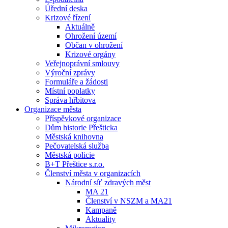
Úřední deska
Krizové řízení
Aktuálně
Ohrožení území
Občan v ohrožení
Krizové orgány
Veřejnoprávní smlouvy
Výroční zprávy
Formuláře a žádosti
Místní poplatky
Správa hřbitova
Organizace města
Příspěvkové organizace
Dům historie Přešticka
Městská knihovna
Pečovatelská služba
Městská policie
B+T Přeštice s.r.o.
Členství města v organizacích
Národní síť zdravých měst
MA 21
Členství v NSZM a MA21
Kampaně
Aktuality