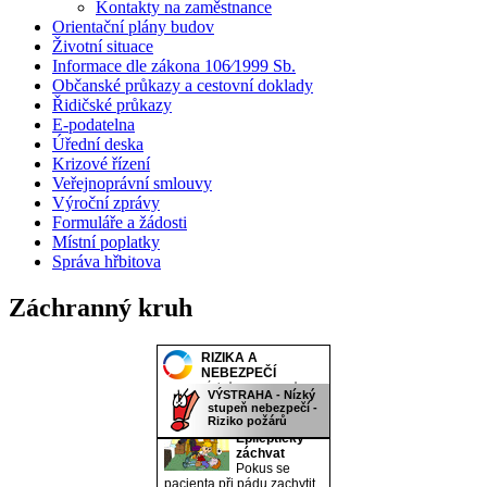
Kontakty na zaměstnance
Orientační plány budov
Životní situace
Informace dle zákona 106⁄1999 Sb.
Občanské průkazy a cestovní doklady
Řidičské průkazy
E-podatelna
Úřední deska
Krizové řízení
Veřejnoprávní smlouvy
Výroční zprávy
Formuláře a žádosti
Místní poplatky
Správa hřbitova
Záchranný kruh