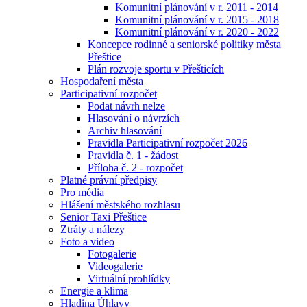
Komunitní plánování v r. 2011 - 2014
Komunitní plánování v r. 2015 - 2018
Komunitní plánování v r. 2020 - 2022
Koncepce rodinné a seniorské politiky města
Přeštice
Plán rozvoje sportu v Přešticích
Hospodaření města
Participativní rozpočet
Podat návrh nelze
Hlasování o návrzích
Archiv hlasování
Pravidla Participativní rozpočet 2026
Pravidla č. 1 - žádost
Příloha č. 2 - rozpočet
Platné právní předpisy
Pro média
Hlášení městského rozhlasu
Senior Taxi Přeštice
Ztráty a nálezy
Foto a video
Fotogalerie
Videogalerie
Virtuální prohlídky
Energie a klima
Hladina Úhlavy