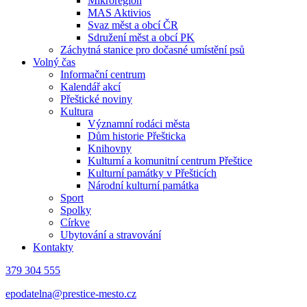
Mikroregion
MAS Aktivios
Svaz měst a obcí ČR
Sdružení měst a obcí PK
Záchytná stanice pro dočasné umístění psů
Volný čas
Informační centrum
Kalendář akcí
Přeštické noviny
Kultura
Významní rodáci města
Dům historie Přešticka
Knihovny
Kulturní a komunitní centrum Přeštice
Kulturní památky v Přešticích
Národní kulturní památka
Sport
Spolky
Církve
Ubytování a stravování
Kontakty
379 304 555
epodatelna@prestice-mesto.cz