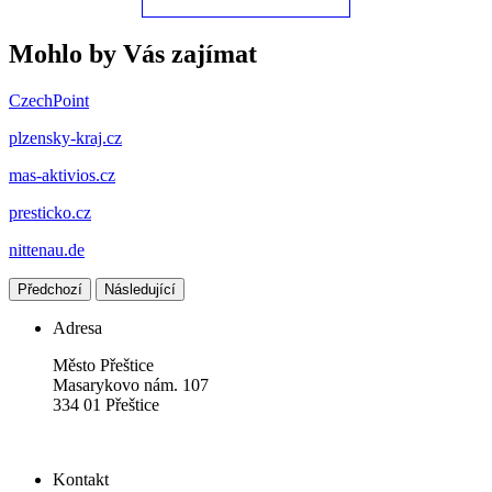
Mohlo by Vás zajímat
CzechPoint
plzensky-kraj.cz
mas-aktivios.cz
presticko.cz
nittenau.de
Předchozí
Následující
Adresa
Město Přeštice
Masarykovo nám. 107
334 01 Přeštice
Kontakt