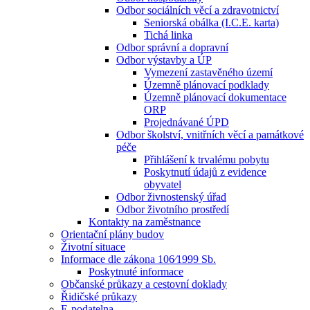
Odbor sociálních věcí a zdravotnictví
Seniorská obálka (I.C.E. karta)
Tichá linka
Odbor správní a dopravní
Odbor výstavby a ÚP
Vymezení zastavěného území
Územně plánovací podklady
Územně plánovací dokumentace
ORP
Projednávané ÚPD
Odbor školství, vnitřních věcí a památkové
péče
Přihlášení k trvalému pobytu
Poskytnutí údajů z evidence
obyvatel
Odbor živnostenský úřad
Odbor životního prostředí
Kontakty na zaměstnance
Orientační plány budov
Životní situace
Informace dle zákona 106⁄1999 Sb.
Poskytnuté informace
Občanské průkazy a cestovní doklady
Řidičské průkazy
E-podatelna