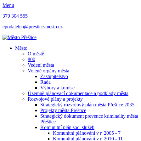
Menu
379 304 555
epodatelna@prestice-mesto.cz
Město
O městě
800
Vedení města
Volené orgány města
Zastupitelstvo
Rada
Výbory a komise
Územně plánovací dokumentace a podklady města
Rozvojové plány a projekty
Strategický rozvojový plán města Přeštice 2035
Projekty města Přeštice
Strategický dokument prevence kriminality města
Přeštice
Komunitní plán soc. služeb
Komunitní plánování v r. 2005 - 7
Komunitní plánování v r. 2010 - 11