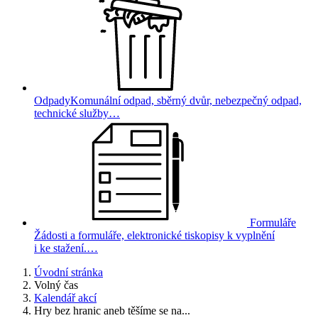
Odpady
Komunální odpad, sběrný dvůr, nebezpečný odpad,
technické služby…
Formuláře
Žádosti a formuláře, elektronické tiskopisy k vyplnění
i ke stažení.…
Úvodní stránka
Volný čas
Kalendář akcí
Hry bez hranic aneb těšíme se na...