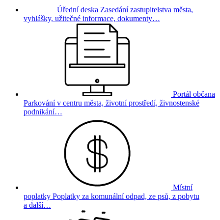
Úřední deska
Zasedání zastupitelstva města,
vyhlášky, užitečné informace, dokumenty…
Portál občana
Parkování v centru města, životní prostředí, živnostenské
podnikání…
Místní
poplatky
Poplatky za komunální odpad, ze psů, z pobytu
a další…