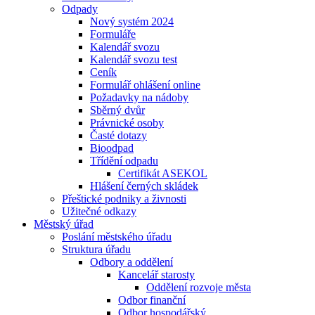
Odpady
Nový systém 2024
Formuláře
Kalendář svozu
Kalendář svozu test
Ceník
Formulář ohlášení online
Požadavky na nádoby
Sběrný dvůr
Právnické osoby
Časté dotazy
Bioodpad
Třídění odpadu
Certifikát ASEKOL
Hlášení černých skládek
Přeštické podniky a živnosti
Užitečné odkazy
Městský úřad
Poslání městského úřadu
Struktura úřadu
Odbory a oddělení
Kancelář starosty
Oddělení rozvoje města
Odbor finanční
Odbor hospodářský