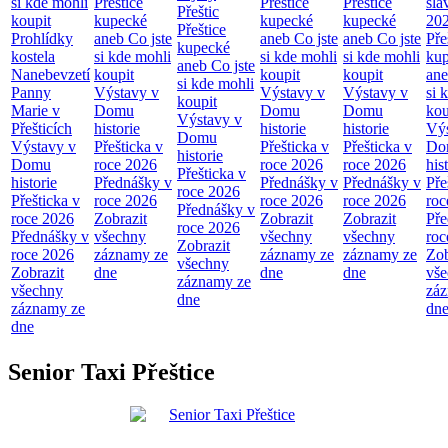
si kde mohli
Přeštice
Přeštice
Přeštice
sla
Přeštic
koupit
kupecké
kupecké
kupecké
20
Přeštice
Prohlídky
aneb Co jste
aneb Co jste
aneb Co jste
Pře
kupecké
kostela
si kde mohli
si kde mohli
si kde mohli
ku
aneb Co jste
Nanebevzetí
koupit
koupit
koupit
ane
si kde mohli
Panny
Výstavy v
Výstavy v
Výstavy v
si 
koupit
Marie v
Domu
Domu
Domu
kou
Výstavy v
Přešticích
historie
historie
historie
Výs
Domu
Výstavy v
Přešticka v
Přešticka v
Přešticka v
Do
historie
Domu
roce 2026
roce 2026
roce 2026
his
Přešticka v
historie
Přednášky v
Přednášky v
Přednášky v
Pře
roce 2026
Přešticka v
roce 2026
roce 2026
roce 2026
roc
Přednášky v
roce 2026
Zobrazit
Zobrazit
Zobrazit
Pře
roce 2026
Přednášky v
všechny
všechny
všechny
roc
Zobrazit
roce 2026
záznamy ze
záznamy ze
záznamy ze
Zob
všechny
Zobrazit
dne
dne
dne
vš
záznamy ze
všechny
zá
dne
záznamy ze
dn
dne
Senior Taxi Přeštice