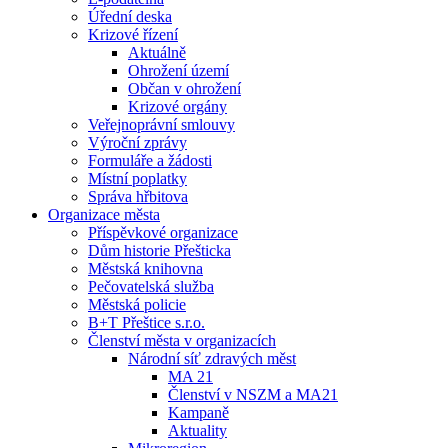
Úřední deska
Krizové řízení
Aktuálně
Ohrožení území
Občan v ohrožení
Krizové orgány
Veřejnoprávní smlouvy
Výroční zprávy
Formuláře a žádosti
Místní poplatky
Správa hřbitova
Organizace města
Příspěvkové organizace
Dům historie Přešticka
Městská knihovna
Pečovatelská služba
Městská policie
B+T Přeštice s.r.o.
Členství města v organizacích
Národní síť zdravých měst
MA 21
Členství v NSZM a MA21
Kampaně
Aktuality