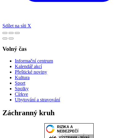
Sdílet na síti X
Volný čas
Informační centrum
Kalendář akcí
Přeštické noviny
Kultura
Sport
Spolky
Církve
Ubytování a stravování
Záchranný kruh