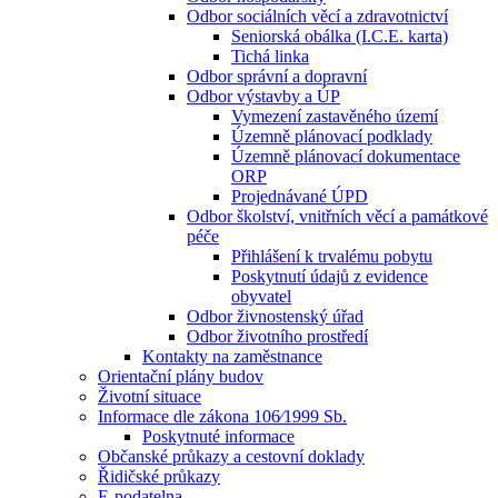
Odbor sociálních věcí a zdravotnictví
Seniorská obálka (I.C.E. karta)
Tichá linka
Odbor správní a dopravní
Odbor výstavby a ÚP
Vymezení zastavěného území
Územně plánovací podklady
Územně plánovací dokumentace
ORP
Projednávané ÚPD
Odbor školství, vnitřních věcí a památkové
péče
Přihlášení k trvalému pobytu
Poskytnutí údajů z evidence
obyvatel
Odbor živnostenský úřad
Odbor životního prostředí
Kontakty na zaměstnance
Orientační plány budov
Životní situace
Informace dle zákona 106⁄1999 Sb.
Poskytnuté informace
Občanské průkazy a cestovní doklady
Řidičské průkazy
E-podatelna