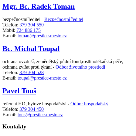
Mgr. Bc. Radek Toman
bezpečnostní ředitel -
Bezpečnostní ředitel
Telefon:
379 304 550
Mobil:
724 886 175
E-mail:
toman@prestice-mesto.cz
Bc. Michal Toupal
ochrana ovzduší, zemědělský půdní fond,rostlinolékařská péče,
ochrana zvířat proti týrání -
Odbor životního prostředí
Telefon:
379 304 528
E-mail:
toupal@prestice-mesto.cz
Pavel Touš
referent HO, bytové hospodářství -
Odbor hospodářský
Telefon:
379 304 450
E-mail:
tous@prestice-mesto.cz
Kontakty