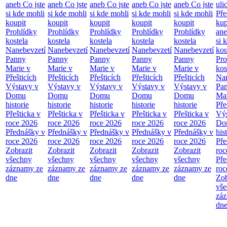
aneb Co jste
aneb Co jste
aneb Co jste
aneb Co jste
aneb Co jste
ulic
si kde mohli
si kde mohli
si kde mohli
si kde mohli
si kde mohli
Pře
koupit
koupit
koupit
koupit
koupit
ku
Prohlídky
Prohlídky
Prohlídky
Prohlídky
Prohlídky
ane
kostela
kostela
kostela
kostela
kostela
si 
Nanebevzetí
Nanebevzetí
Nanebevzetí
Nanebevzetí
Nanebevzetí
kou
Panny
Panny
Panny
Panny
Panny
Pro
Marie v
Marie v
Marie v
Marie v
Marie v
kos
Přešticích
Přešticích
Přešticích
Přešticích
Přešticích
Nan
Výstavy v
Výstavy v
Výstavy v
Výstavy v
Výstavy v
Pa
Domu
Domu
Domu
Domu
Domu
Mar
historie
historie
historie
historie
historie
Pře
Přešticka v
Přešticka v
Přešticka v
Přešticka v
Přešticka v
Výs
roce 2026
roce 2026
roce 2026
roce 2026
roce 2026
Do
Přednášky v
Přednášky v
Přednášky v
Přednášky v
Přednášky v
his
roce 2026
roce 2026
roce 2026
roce 2026
roce 2026
Pře
Zobrazit
Zobrazit
Zobrazit
Zobrazit
Zobrazit
roc
všechny
všechny
všechny
všechny
všechny
Pře
záznamy ze
záznamy ze
záznamy ze
záznamy ze
záznamy ze
roc
dne
dne
dne
dne
dne
Zob
vš
zá
dn