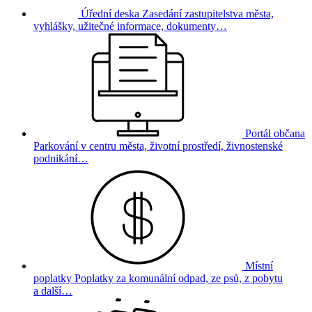
Úřední deska
Zasedání zastupitelstva města,
vyhlášky, užitečné informace, dokumenty…
Portál občana
Parkování v centru města, životní prostředí, živnostenské
podnikání…
Místní
poplatky
Poplatky za komunální odpad, ze psů, z pobytu
a další…