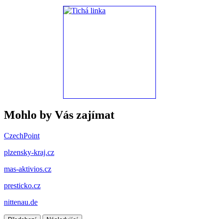
Mohlo by Vás zajímat
CzechPoint
plzensky-kraj.cz
mas-aktivios.cz
presticko.cz
nittenau.de