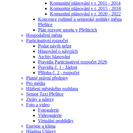
Komunitní plánování v r. 2011 - 2014
Komunitní plánování v r. 2015 - 2018
Komunitní plánování v r. 2020 - 2022
Koncepce rodinné a seniorské politiky města
Přeštice
Plán rozvoje sportu v Přešticích
Hospodaření města
Participativní rozpočet
Podat návrh nelze
Hlasování o návrzích
Archiv hlasování
Pravidla Participativní rozpočet 2026
Pravidla č. 1 - žádost
Příloha č. 2 - rozpočet
Platné právní předpisy
Pro média
Hlášení městského rozhlasu
Senior Taxi Přeštice
Ztráty a nálezy
Foto a video
Fotogalerie
Videogalerie
Virtuální prohlídky
Energie a klima
Hladina Úhlavy