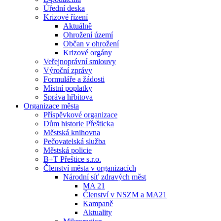
Úřední deska
Krizové řízení
Aktuálně
Ohrožení území
Občan v ohrožení
Krizové orgány
Veřejnoprávní smlouvy
Výroční zprávy
Formuláře a žádosti
Místní poplatky
Správa hřbitova
Organizace města
Příspěvkové organizace
Dům historie Přešticka
Městská knihovna
Pečovatelská služba
Městská policie
B+T Přeštice s.r.o.
Členství města v organizacích
Národní síť zdravých měst
MA 21
Členství v NSZM a MA21
Kampaně
Aktuality