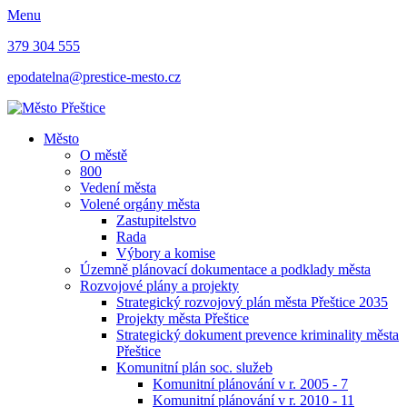
Menu
379 304 555
epodatelna@prestice-mesto.cz
Město
O městě
800
Vedení města
Volené orgány města
Zastupitelstvo
Rada
Výbory a komise
Územně plánovací dokumentace a podklady města
Rozvojové plány a projekty
Strategický rozvojový plán města Přeštice 2035
Projekty města Přeštice
Strategický dokument prevence kriminality města
Přeštice
Komunitní plán soc. služeb
Komunitní plánování v r. 2005 - 7
Komunitní plánování v r. 2010 - 11