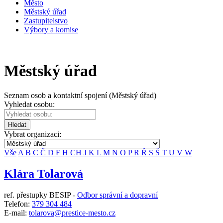
Město
Městský úřad
Zastupitelstvo
Výbory a komise
Městský úřad
Seznam osob a kontaktní spojení (Městský úřad)
Vyhledat osobu:
Hledat
Vybrat organizaci:
Vše
A
B
C
Č
D
F
H
CH
J
K
L
M
N
O
P
R
Ř
S
Š
T
U
V
W
Klára Tolarová
ref. přestupky BESIP -
Odbor správní a dopravní
Telefon:
379 304 484
E-mail:
tolarova@prestice-mesto.cz