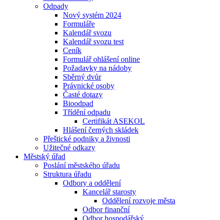
Odpady
Nový systém 2024
Formuláře
Kalendář svozu
Kalendář svozu test
Ceník
Formulář ohlášení online
Požadavky na nádoby
Sběrný dvůr
Právnické osoby
Časté dotazy
Bioodpad
Třídění odpadu
Certifikát ASEKOL
Hlášení černých skládek
Přeštické podniky a živnosti
Užitečné odkazy
Městský úřad
Poslání městského úřadu
Struktura úřadu
Odbory a oddělení
Kancelář starosty
Oddělení rozvoje města
Odbor finanční
Odbor hospodářský