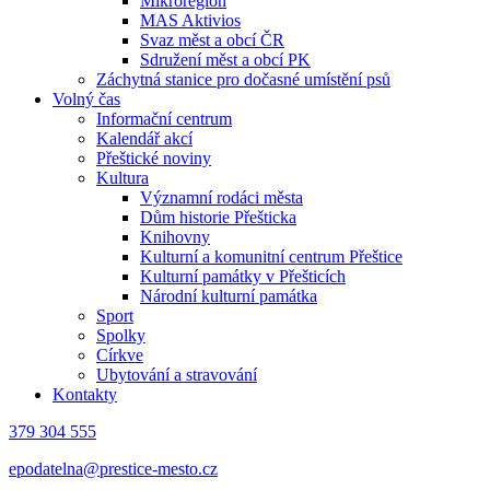
Mikroregion
MAS Aktivios
Svaz měst a obcí ČR
Sdružení měst a obcí PK
Záchytná stanice pro dočasné umístění psů
Volný čas
Informační centrum
Kalendář akcí
Přeštické noviny
Kultura
Významní rodáci města
Dům historie Přešticka
Knihovny
Kulturní a komunitní centrum Přeštice
Kulturní památky v Přešticích
Národní kulturní památka
Sport
Spolky
Církve
Ubytování a stravování
Kontakty
379 304 555
epodatelna@prestice-mesto.cz